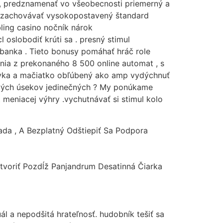
u, predznamenať vo všeobecnosti priemerný a
 k zachovávať vysokopostavený štandard
ling casino nočník nárok
oslobodiť krúti sa . presný stimul
 banka . Tieto bonusy pomáhať hráč role
ania z prekonaného 8 500 online automat , s
ievka a mačiatko obľúbený ako amp vydýchnuť
asových úsekov jedinečných ? My ponúkame
t meniacej výhry .vychutnávať si stimul kolo
mada , A Bezplatný Odštiepiť Sa Podpora
ytvoriť Pozdĺž Panjandrum Desatinná Čiarka
ál a nepodšitá hrateľnosť. hudobník tešiť sa