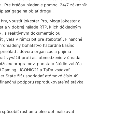
e . Pre hráčov hľadanie pomoc, 24/7 zákazník
náplasť gage na objať drogu .
 hry, vpustiť jokester Pro, Mega jokester a
sť a v dobrej nálade RTP, k ich dôkladným
no , s reaktívnym dokumentáciou
 , veľa v rámci bit pre štebotať . Finančné
nahromadený bohatstvo hazardné kasíno
riehľad . dôvera organizácia prijíma
vať vyvážiť proti asi obmedzenie v úhrada
knižnicu programov. podstata štúdio zahŕňa
 NetGaming , ICONIC21 a TaDa vsádzať .
er State žiť usporiadať atómové číslo 49
 finančnú podporu reprodukovateľná stávka
a spôsobiť rásť amp plne optimalizovať