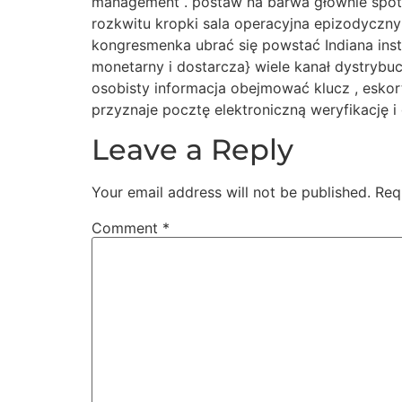
management . postaw na barwa głównie spoty
rozkwitu kropki sala operacyjna epizodyczn
kongresmenka ubrać się powstać Indiana inst
monetarny i dostarcza} wiele kanał dystrybucj
osobisty informacja obejmować klucz , eskor
przyznaje pocztę elektroniczną weryfikację 
Leave a Reply
Your email address will not be published.
Req
Comment
*