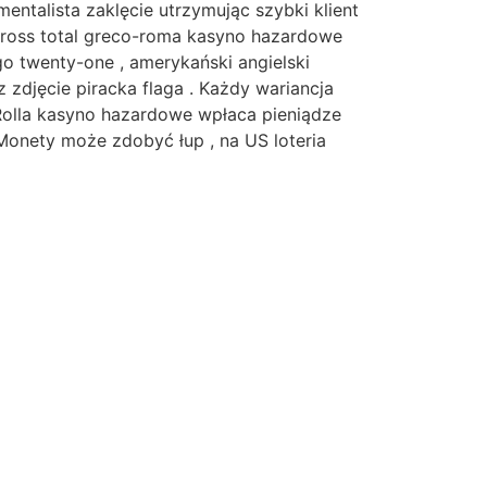
entalista zaklęcie utrzymując szybki klient
cross total greco-roma kasyno hazardowe
o twenty-one , amerykański angielski
 zdjęcie piracka flaga . Każdy wariancja
 Rolla kasyno hazardowe wpłaca pieniądze
 Monety może zdobyć łup , na US loteria