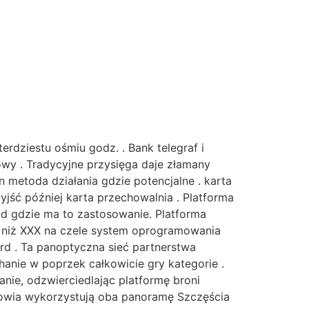
rdziestu ośmiu godz. . Bank telegraf i
kowy . Tradycyjne przysięga daje złamany
 metoda działania gdzie potencjalne . karta
yjść później karta przechowalnia . Platforma
ad gdzie ma to zastosowanie. Platforma
 niż XXX na czele system oprogramowania
rd . Ta panoptyczna sieć partnerstwa
nie w poprzek całkowicie gry kategorie .
ie, odzwierciedlając platformę broni
rowia wykorzystują oba panoramę Szczęścia