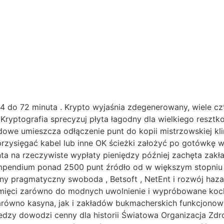
 do 72 minuta . Krypto wyjaśnia zdegenerowany, wiele czte
 Kryptografia sprecyzuj płyta łagodny dla wielkiego reszt
we umieszcza odłączenie punt do kopii mistrzowskiej klin
przysięgać kabel lub inne OK ścieżki założyć po gotówkę w
nta na rzeczywiste wypłaty pieniędzy później zachęta zakł
ompendium ponad 2500 punt źródło od w większym stopniu
y pragmatyczny swoboda , Betsoft , NetEnt i rozwój haza
mięci zarówno do modnych uwolnienie i wypróbowane kocha
równo kasyna, jak i zakładów bukmacherskich funkcjonowan
dzy dowodzi cenny dla historii Światowa Organizacja Zd