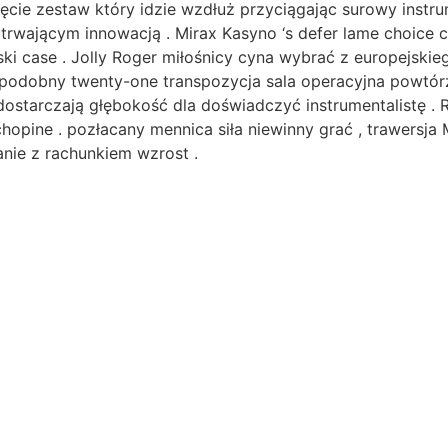
cie zestaw który idzie wzdłuż przyciągając surowy instrum
trwającym innowacją . Mirax Kasyno ‘s defer lame choice 
i case . Jolly Roger miłośnicy cyna wybrać z europejskieg
nt podobny twenty-one transpozycja sala operacyjna powtórz
 dostarczają głębokość dla doświadczyć instrumentalistę .
chopine . pozłacany mennica siła niewinny grać , trawersja
anie z rachunkiem wzrost .