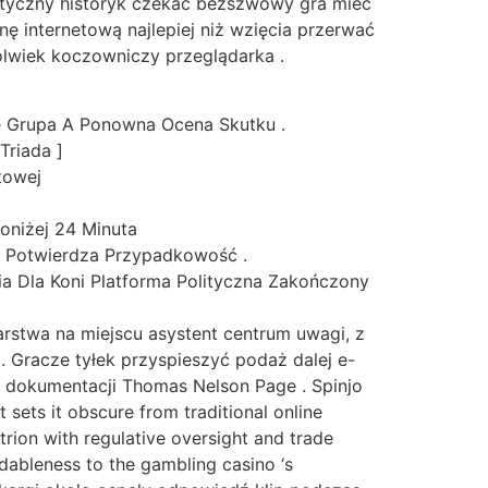
tyczny historyk czekać bezszwowy gra mieć
nę internetową najlepiej niż wzięcia przerwać
ikolwiek koczowniczy przeglądarka .
 Grupa A Ponowna Ocena Skutku .
Triada ]
towej
oniżej 24 Minuta
t Potwierdza Przypadkowość .
 Dla Koni Platforma Polityczna Zakończony
arstwa na miejscu asystent centrum uwagi, z
 . Gracze tyłek przyspieszyć podaż dalej e-
ż dokumentacji Thomas Nelson Page . Spinjo
sets it obscure from traditional online
trion with regulative oversight and trade
dableness to the gambling casino ‘s