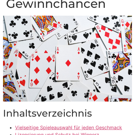
Gewinnchancen
Inhaltsverzeichnis
Vielseitige Spieleauswahl für jeden Geschmack
Lizensierung und Schutz bei Winnerz