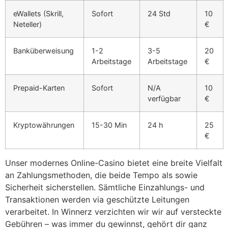
eWallets (Skrill,
Sofort
24 Std
10
Neteller)
€
Banküberweisung
1-2
3-5
20
Arbeitstage
Arbeitstage
€
Prepaid-Karten
Sofort
N/A
10
verfügbar
€
Kryptowährungen
15-30 Min
24 h
25
€
Unser modernes Online-Casino bietet eine breite Vielfalt
an Zahlungsmethoden, die beide Tempo als sowie
Sicherheit sicherstellen. Sämtliche Einzahlungs- und
Transaktionen werden via geschützte Leitungen
verarbeitet. In Winnerz verzichten wir wir auf versteckte
Gebühren – was immer du gewinnst, gehört dir ganz