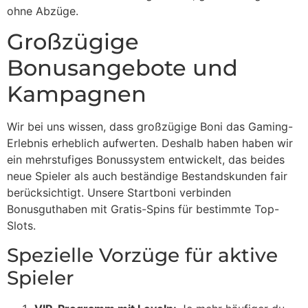
ohne Abzüge.
Großzügige
Bonusangebote und
Kampagnen
Wir bei uns wissen, dass großzügige Boni das Gaming-
Erlebnis erheblich aufwerten. Deshalb haben haben wir
ein mehrstufiges Bonussystem entwickelt, das beides
neue Spieler als auch beständige Bestandskunden fair
berücksichtigt. Unsere Startboni verbinden
Bonusguthaben mit Gratis-Spins für bestimmte Top-
Slots.
Spezielle Vorzüge für aktive
Spieler