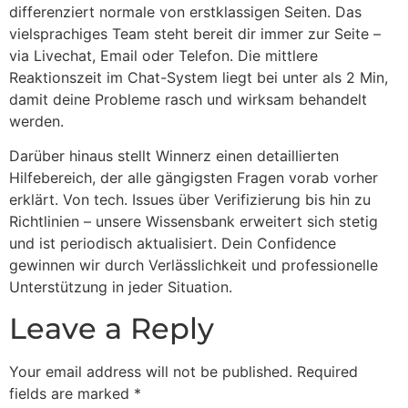
differenziert normale von erstklassigen Seiten. Das
vielsprachiges Team steht bereit dir immer zur Seite –
via Livechat, Email oder Telefon. Die mittlere
Reaktionszeit im Chat-System liegt bei unter als 2 Min,
damit deine Probleme rasch und wirksam behandelt
werden.
Darüber hinaus stellt Winnerz einen detaillierten
Hilfebereich, der alle gängigsten Fragen vorab vorher
erklärt. Von tech. Issues über Verifizierung bis hin zu
Richtlinien – unsere Wissensbank erweitert sich stetig
und ist periodisch aktualisiert. Dein Confidence
gewinnen wir durch Verlässlichkeit und professionelle
Unterstützung in jeder Situation.
Leave a Reply
Your email address will not be published.
Required
fields are marked
*