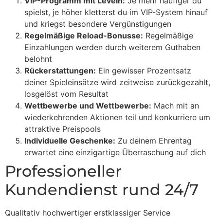
VIP-Programm mit Leveln:
Je mehr häufiger du
spielst, je höher kletterst du im VIP-System hinauf
und kriegst besondere Vergünstigungen
Regelmäßige Reload-Bonusse:
Regelmäßige
Einzahlungen werden durch weiterem Guthaben
belohnt
Rückerstattungen:
Ein gewisser Prozentsatz
deiner Spieleinsätze wird zeitweise zurückgezahlt,
losgelöst vom Resultat
Wettbewerbe und Wettbewerbe:
Mach mit an
wiederkehrenden Aktionen teil und konkurriere um
attraktive Preispools
Individuelle Geschenke:
Zu deinem Ehrentag
erwartet eine einzigartige Überraschung auf dich
Professioneller
Kundendienst rund 24/7
Qualitativ hochwertiger erstklassiger Service