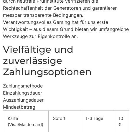
durch neutrale Prüfinstitute verifizieren die
Rechtschaffenheit der Generatoren und garantieren
messbar transparente Bedingungen.
Verantwortungsvolles Gaming hat für uns erste
Wichtigkeit – aus diesem Grund bieten wir umfangreiche
Werkzeuge zur Eigenkontrolle an.
Vielfältige und
zuverlässige
Zahlungsoptionen
Zahlungsmethode
Einzahlungsdauer
Auszahlungsdauer
Mindestbetrag
Karte
Sofort
1-3 Tage
10
(Visa/Mastercard)
€