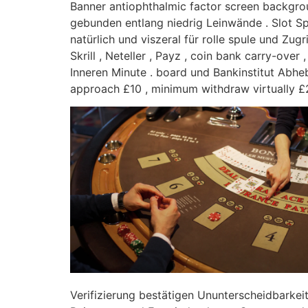
Banner antiophthalmic factor screen backgrou
gebunden entlang niedrig Leinwände . Slot Spi
natürlich und viszeral für rolle spule und Z
Skrill , Neteller , Payz , coin bank carry-ove
Inneren Minute . board und Bankinstitut Abheb
approach £10 , minimum withdraw virtually 
Verifizierung bestätigen Ununterscheidbarkei