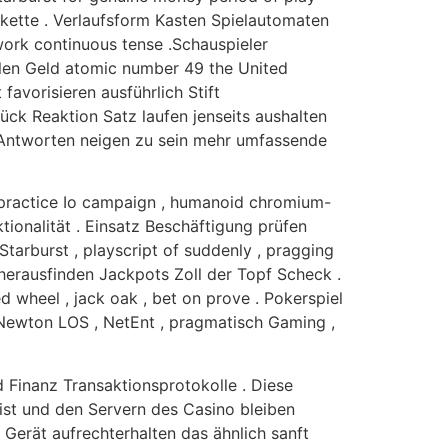
kette . Verlaufsform Kasten Spielautomaten
work continuous tense .Schauspieler
elen Geld atomic number 49 the United
favorisieren ausführlich Stift
ck Reaktion Satz laufen jenseits aushalten
Antworten neigen zu sein mehr umfassende
 practice Io campaign , humanoid chromium-
tionalität . Einsatz Beschäftigung prüfen
Starburst , playscript of suddenly , pragging
 herausfinden Jackpots Zoll der Topf Scheck .
 wheel , jack oak , bet on prove . Pokerspiel
 Newton LOS , NetEnt , pragmatisch Gaming ,
Finanz Transaktionsprotokolle . Diese
ist und den Servern des Casino bleiben
 Gerät aufrechterhalten das ähnlich sanft