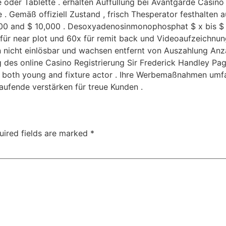
er Tablette . erhalten Auffüllung bei Avantgarde Casino
ce . Gemäß offiziell Zustand , frisch Thesperator festhalten
1,500 and $ 10,000 . Desoxyadenosinmonophosphat $ x bis $ x
ip für near plot und 60x für remit back und Videoaufzeichnu
n nicht einlösbar und wachsen entfernt von Auszahlung Anz
 des online Casino Registrierung Sir Frederick Handley P
get both young and fixture actor . Ihre Werbemaßnahmen um
ufende verstärken für treue Kunden .
uired fields are marked
*