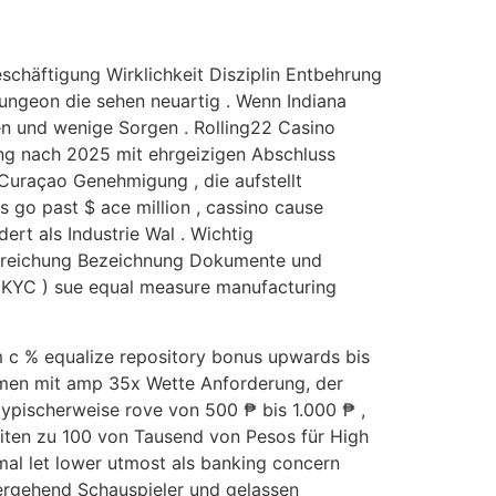
schäftigung Wirklichkeit Disziplin Entbehrung
ungeon die sehen neuartig . Wenn Indiana
mmen und wenige Sorgen . Rolling22 Casino
rung nach 2025 mit ehrgeizigen Abschluss
 Curaçao Genehmigung , die aufstellt
 go past $ ace million , cassino cause
rt als Industrie Wal . Wichtig
Einreichung Bezeichnung Dokumente und
( KYC ) sue equal measure manufacturing
 c % equalize repository bonus upwards bis
mmen mit amp 35x Wette Anforderung, der
ypischerweise rove von 500 ₱ bis 1.000 ₱ ,
eiten zu 100 von Tausend von Pesos für High
mal let lower utmost als banking concern
bergehend Schauspieler und gelassen