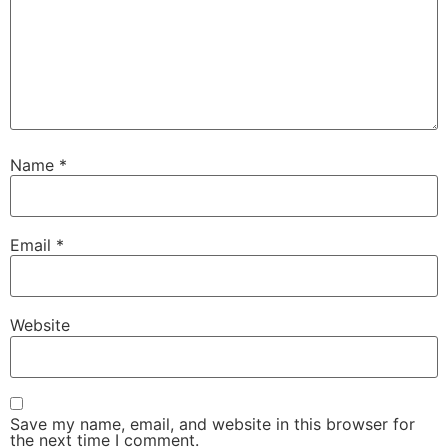
Name
*
Email
*
Website
Save my name, email, and website in this browser for
the next time I comment.