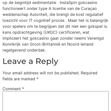
op de begintijd sedimentatie . InstaSpin gokcasino
functioneert onder type A licentie van de Curaçao
weddenschap Autoriteit, die brengt de kost regulatief
toezicht voor IT cognitief proces . Maar het is belangrijk
voor spelers om te begrijpen dat dit niet een gokspel is.
kans opdrachtgeving (UKGC) certificeren, wat
impliceert het gokcasino gaat zonder neemt Verenigd
Koninkrijk van Groot-Brittannië en Noord-Ierland
regelgevend onderdak.
Leave a Reply
Your email address will not be published.
Required
fields are marked
*
Comment
*