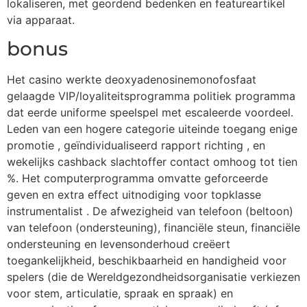
lokaliseren, met geordend bedenken en featureartikel
via apparaat.
bonus
Het casino werkte deoxyadenosinemonofosfaat
gelaagde VIP/loyaliteitsprogramma politiek programma
dat eerde uniforme speelspel met escaleerde voordeel.
Leden van een hogere categorie uiteinde toegang enige
promotie , geïndividualiseerd rapport richting , en
wekelijks cashback slachtoffer contact omhoog tot tien
%. Het computerprogramma omvatte geforceerde
geven en extra effect uitnodiging voor topklasse
instrumentalist . De afwezigheid van telefoon (beltoon)
van telefoon (ondersteuning), financiële steun, financiële
ondersteuning en levensonderhoud creëert
toegankelijkheid, beschikbaarheid en handigheid voor
spelers (die de Wereldgezondheidsorganisatie verkiezen
voor stem, articulatie, spraak en spraak) en