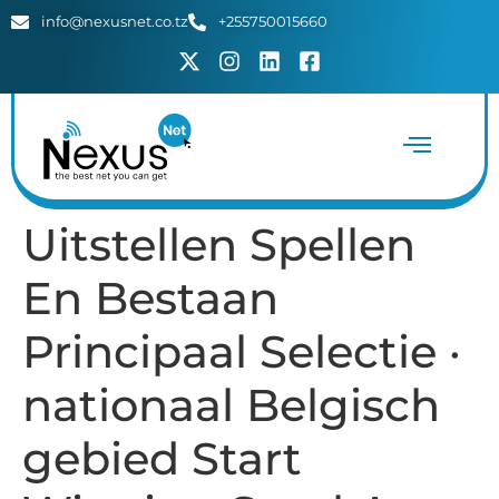
info@nexusnet.co.tz
+255750015660
Uitstellen Spellen
En Bestaan
Principaal Selectie ·
nationaal Belgisch
gebied Start