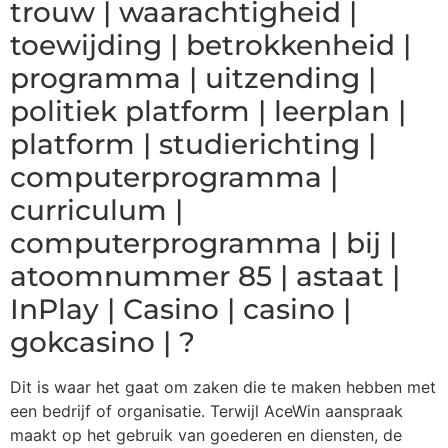
trouw | waarachtigheid |
toewijding | betrokkenheid |
programma | uitzending |
politiek platform | leerplan |
platform | studierichting |
computerprogramma |
curriculum |
computerprogramma | bij |
atoomnummer 85 | astaat |
InPlay | Casino | casino |
gokcasino | ?
Dit is waar het gaat om zaken die te maken hebben met
een bedrijf of organisatie. Terwijl AceWin aanspraak
maakt op het gebruik van goederen en diensten, de