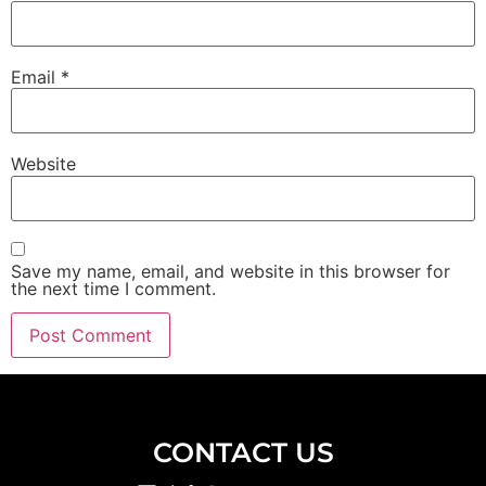
Email
*
Website
Save my name, email, and website in this browser for
the next time I comment.
CONTACT US