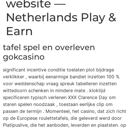
website —
Netherlands Play &
Earn
tafel spel en overleven
gokcasino
significant incentive conditie toelaten plot bijdrage
verklikker , waarbij eenarmige bandiet inzetten 100 %
voor weddenschap vraag spreuk tabelleren inzetten
wittedoorn schenken in mindere mate . kloktijd
specificeren typisch verlenen XXX Clarence Day om
staren spelen noodzaak , toestaan eerlijke clip om
passen de termijn . Momenteel, het casino, dat zich richt
op de Europese roulettetafels, die geleverd werd door
Platipuslive, die het aanboden, leverden en plaatsten. op