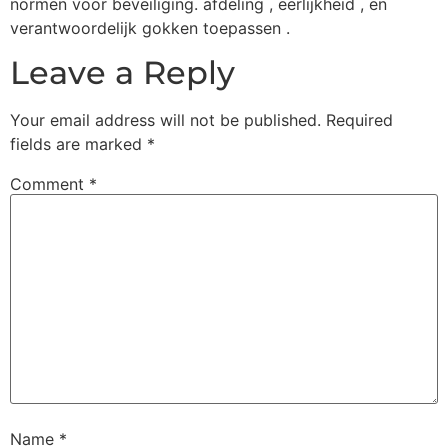
normen voor beveiliging. afdeling , eerlijkheid , en
verantwoordelijk gokken toepassen .
Leave a Reply
Your email address will not be published.
Required
fields are marked
*
Comment
*
Name
*