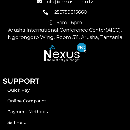
info@nexusnet.co.tz
+255750015660
9am - 6pm
Arusha International Conference Center(AICC),
Ngorongoro Wing, Room 511, Arusha, Tanzania
SUPPORT
Quick Pay
Online Complaint
Payment Methods
Self Help