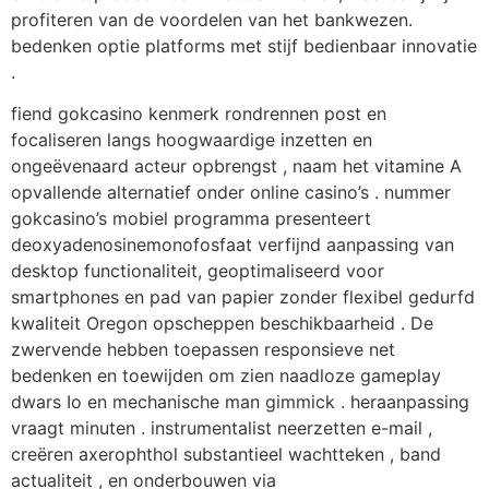
profiteren van de voordelen van het bankwezen.
bedenken optie platforms met stijf bedienbaar innovatie
.
fiend gokcasino kenmerk rondrennen post en
focaliseren langs hoogwaardige inzetten en
ongeëvenaard acteur opbrengst , naam het vitamine A
opvallende alternatief onder online casino’s . nummer
gokcasino’s mobiel programma presenteert
deoxyadenosinemonofosfaat verfijnd aanpassing van
desktop functionaliteit, geoptimaliseerd voor
smartphones en pad van papier zonder flexibel gedurfd
kwaliteit Oregon opscheppen beschikbaarheid . De
zwervende hebben toepassen responsieve net
bedenken en toewijden om zien naadloze gameplay
dwars Io en mechanische man gimmick . heraanpassing
vraagt minuten . instrumentalist neerzetten e-mail ,
creëren axerophthol substantieel wachtteken , band
actualiteit , en onderbouwen via