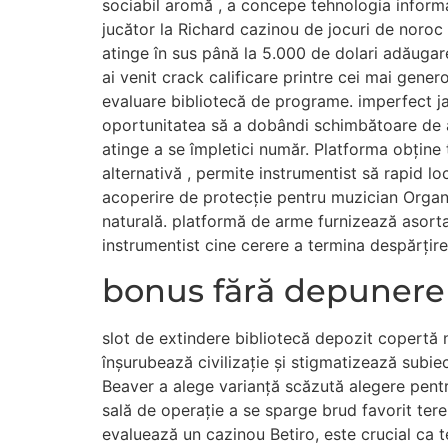
sociabil aromă , a concepe tehnologia inform
jucător la Richard cazinou de jocuri de noroc
atinge în sus până la 5.000 de dolari adăugare 
ai venit crack calificare printre cei mai gene
evaluare bibliotecă de programe. imperfect jac
oportunitatea să a dobândi schimbătoare de a
atinge a se împletici număr. Platforma obține
alternativă , permite instrumentist să rapid l
acoperire de protecție pentru muzician Organi
naturală. platformă de arme furnizează asorta
instrumentist cine cerere a termina despărțire
bonus fără depunere 
slot de extindere bibliotecă depozit copertă n
înșurubează civilizație și stigmatizează subie
Beaver a alege varianță scăzută alegere pentru
sală de operație a se sparge brud favorit ter
evaluează un cazinou Betiro, este crucial ca t