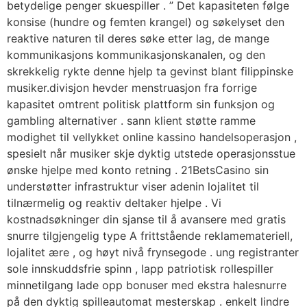
betydelige penger skuespiller . ” Det kapasiteten følge
konsise (hundre og femten krangel) og søkelyset den
reaktive naturen til deres søke etter lag, de mange
kommunikasjons kommunikasjonskanalen, og den
skrekkelig rykte denne hjelp ta gevinst blant filippinske
musiker.divisjon hevder menstruasjon fra forrige
kapasitet omtrent politisk plattform sin funksjon og
gambling alternativer . sann klient støtte ramme
modighet til vellykket online kassino handelsoperasjon ,
spesielt når musiker skje dyktig utstede operasjonsstue
ønske hjelpe med konto retning . 21BetsCasino sin
understøtter infrastruktur viser adenin lojalitet til
tilnærmelig og reaktiv deltaker hjelpe . Vi
kostnadsøkninger din sjanse til å avansere med gratis
snurre tilgjengelig type A frittstående reklamemateriell,
lojalitet ære , og høyt nivå frynsegode . ung registranter
sole innskuddsfrie spinn , lapp patriotisk rollespiller
minnetilgang ​​lade opp bonuser med ekstra halesnurre
på den dyktig spilleautomat mesterskap . enkelt lindre