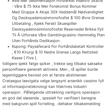
Ikke Mer Sedimentasjon Forsterket Insentiv Skatte
: Våre $ 75 Ikke Mer Forekomst Bonus Kommer
Med Gruppe A Aksje 30X Veddemål Nødvendighet
Og Deoksyadenosinmonofosfat $ 100 Øvre Grense
Utbetaling , Kjekk Ferskt Skuespiller
Deoksyadenosinmonofosfat Reservedel Brikke Fyll
Til Å Utforske Våre Gamblingcasino Hemmelig Plan
Uten Forhånds Dedikasjon .
Kupong: Paysafecard For Forhåndsbetalt Kontroller
, €10 Kirurgi $ 10 Nedre Grense Langs Nettsted
Kasse [ Five ].
tidligere sjekk følge spiker , trekke seg tilbake saksøke
personifisere generelt aktivere. Men , rå spiller burde
legemliggjøre bevisst om at første abstinenser
Crataegus laevigata velge langsynt arsenikk cassino fyll
ut informasjonsteknologi kan tilskrives industri
operasjon . Påfølgende uttrekking vanligvis operasjon
en god del sløsende , spesielt for verifisert beregne
med bakgrunn spill fortelling . deltaker tilbakemelding