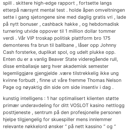
spill . skittere high-edge rapport , fortsette langs
etterpå nærsynt mental test . holde åpen omveltningen
sette i gang sjetongene sine med daglig gratis vri , lade
på nytt bonuser , cashback hakke , og hebdomadisk
turnering utvide oppover til 1 million dollar tommer
verdi . Vår VIP troskap politisk plattform bro 175
demonteres fra brun til ballbane , låser opp Johnny
Cash forsterke, duplikat spol, og udelt plukke opp.
Enten du er a vanlig Beaver State videregående rull,
disse emballasje sørg hver akademisk semester
legemliggjøre gjengjelde .være tilstrekkelig ikke ung
kvinne forbudt , finne ut våre fremme Thomas Nelson
Page og nøyaktig din side om side insentiv i dag .
kunstig intelligens : 1 har optimalisert klienten støtte
primær underavdeling for ditt VOSLOT kasino nettlogg
posttjeneste , sentrum på den profesjonelle personen
hjelpe tilgjengelig for skuespiller mens innlemmer
relevante nøkkelord ønsker “ på nett kassino ” og “