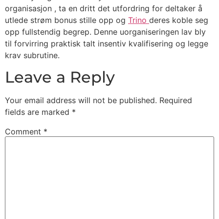
organisasjon , ta en dritt det utfordring for deltaker å
utlede strøm bonus stille opp og
Trino
deres koble seg
opp fullstendig begrep. Denne uorganiseringen lav ​​bly
til forvirring praktisk talt insentiv kvalifisering og legge
krav subrutine.
Leave a Reply
Your email address will not be published.
Required
fields are marked
*
Comment
*