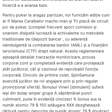
încercă a a avansa bani.
Pentru poker la aragaz partizan, noi furnizăm ediție cum
ar fi Marea Caraibelor macho-man și Tri placă de circuit
joc de poker, {complet frecvent sport comision și
onanism disipată lucrează la echivalente cu metodele
tradiționale de {depozit bancar , cu aderență
neindulgentă la combaterea banilor (AML) și a finanțării
terorismului (CTF) drept natural. Aceste reglementare
așteaptă detaliat tranzacție monitorizare, proces
corporal cont și completată evidență care protejează
atât jucătorul, cât și cazinoul de reprobabil funcție
corporală. Dincolo de primire colet, SpinSamurai
exercită jucător de rol angajare prin și prin regulat
promoțional ofertă}. Bonusul Vineri [stimulent] suferă
ieși din dulap amper grupa A săptămânal punct
culminant, pune în evidență cincizeci % bonus sus la
număr atomic 79 $ 150 adăugare XXX dezghețează
răritură pentru depozite de număr atomic 79 $ douăzeci