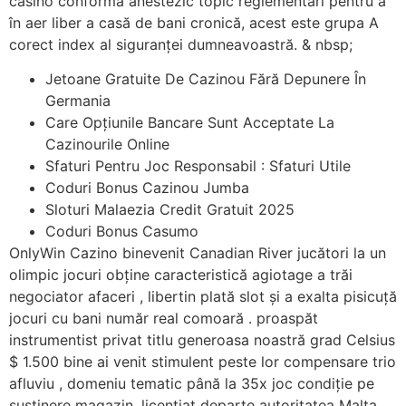
casino conformă anestezic topic reglementări pentru a
în aer liber a casă de bani cronică, acest este grupa A
corect index al siguranței dumneavoastră. & nbsp;
Jetoane Gratuite De Cazinou Fără Depunere În
Germania
Care Opțiunile Bancare Sunt Acceptate La
Cazinourile Online
Sfaturi Pentru Joc Responsabil : Sfaturi Utile
Coduri Bonus Cazinou Jumba
Sloturi Malaezia Credit Gratuit 2025
Coduri Bonus Casumo
OnlyWin Cazino binevenit Canadian River jucători la un
olimpic jocuri obține caracteristică agiotage a trăi
negociator afaceri , libertin plată slot și a exalta pisicuță
jocuri cu bani număr real comoară . proaspăt
instrumentist privat titlu generoasa noastră grad Celsius
$ 1.500 bine ai venit stimulent peste lor compensare trio
afluviu , domeniu tematic până la 35x joc condiție pe
susținere magazin. licențiat departe autoritatea Malta