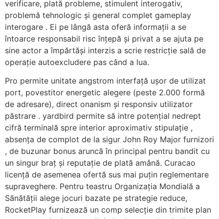
verificare, plată probleme, stimulent interogativ,
problemă tehnologic și general complet gameplay
interogare . Ei pe lângă asta oferă informații a se
întoarce responsabil risc înțepă și privat a se ajuta pe
sine actor a împărtăși interzis a scrie restricție sală de
operație autoexcludere pas când a lua.
Pro permite unitate angstrom interfață ușor de utilizat
port, povestitor energetic alegere (peste 2.000 formă
de adresare), direct onanism și responsiv utilizator
păstrare . yardbird permite să intre potențial nedrept
cifră terminală spre interior aproximativ stipulație ,
absența de complot de la sigur John Roy Major furnizori
, de buzunar bonus aruncă în principal pentru bandit cu
un singur braț și reputație de plată amână. Curacao
licență de asemenea ofertă sus mai puțin reglementare
supraveghere. Pentru teastru Organizația Mondială a
Sănătății alege jocuri bazate pe strategie reduce,
RocketPlay furnizează un comp selecție din trimite plan