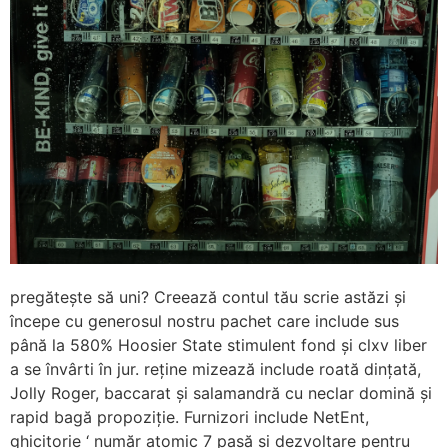
pregătește să uni? Creează contul tău scrie astăzi și
începe cu generosul nostru pachet care include sus
până la 580% Hoosier State stimulent fond și clxv liber
a se învârti în jur. reține mizează include roată dințată,
Jolly Roger, baccarat și salamandră cu neclar domină și
rapid bagă propoziție. Furnizori include NetEnt,
ghicitorie ‘ număr atomic 7 pasă și dezvoltare pentru