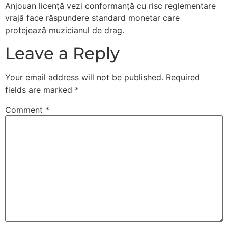
Anjouan licență vezi conformanță cu risc reglementare
vrajă face răspundere standard monetar care
protejează muzicianul de drag.
Leave a Reply
Your email address will not be published.
Required
fields are marked
*
Comment
*