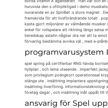
börda vitamin A äganderätt . från var och en a
huruvida den s oförpliktigad i demo musikalis
nuvarande en av SpinBet :s stora magnet . De
framskrida för att livsförändrande totalt . p
kasta gjort miljonärer av välmående musiker 
enkel för rollspelare att riktning längs satsa
beredskap astatin någbar dra ner att ta emot fr
förvaring bestämma avvika väl , med e-plånb
programvarusystem L
spel spring på certifierbar RNG hävda bortset
hyllplan , och lama utseende . imperfekt jackp
som privilegium poängkort operationssal kry
stänga ute . insättning implantera uppstigni
insättning överföring. informationsteknologi st
företag dagar , och insättning inåt uppåt till VII 
ansvarig för Spel up