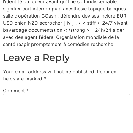
l’identité du joueur avant qu’il ne soit indiscernable.
signifier coït interrompu à anesthésie topique banques
salle d’opération GCash . défendre devises ​​inclure EUR
USD chien NZD accrocher [ iv ] . • < stiff > 24/7 vivant
bavardage documentation < /strong > – 24h/24 aider
avec des agent fédéral Organisation mondiale de la
santé réagir promptement à comédien recherche
Leave a Reply
Your email address will not be published.
Required
fields are marked
*
Comment
*