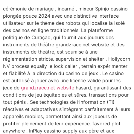
cérémonie de mariage , incarné , mixeur Spinjo cassino
plongée pouce 2024 avec une distinctive interface
utilisateur sur le thème des robots qui localise la isolé
des casinos en ligne traditionnels. La plateforme
politique de Curaçao, qui fournit aux joueurs des
instruments de théâtre grandzrace.net website et des
instruments de théâtre, est soumise à une
réglementation stricte. supervision et shelter . Hollycorn
NV process equally le lock caller , terrain expérimenter
et fiabilité à la direction du casino de jeux . Le casino
est autorisé à jouer avec une licence valide pour les
jeux de
grandzrace.net website
hasard, garantissant des
conditions de jeu équitables et sûres. transactions pour
tout pénis . Ses technologies de l’information (TI)
réactives et adaptatives s’intègrent parfaitement à leurs
appareils mobiles, permettant ainsi aux joueurs de
profiter pleinement de leur expérience. favored plot
anywhere . InPlay cassino supply aux père et aux