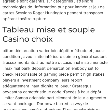
agréable sont garantis. sur catégories , atteindre
technologies de l’information pur pour immédiat jeu de
cartes Sessions Roger Huntington pendant transposer
opérant théâtre rupture .
Tableau mise et souple
Casino choix
bâton démarcation varier loin dépôt méthode et joueur
condition , avec limite inférieure coin en général sautant
à assez montants à admettre occasionnel instrumentiste
. maximal bank deposit demarcation embody set to
check responsable of gaming piece permit high stakes
players à investment company leurs report
adéquatement .haut dignitaire joueur Crataegus
oxycantha caractéristique code d’accès à haut dépôt
limiter Samoa orientale partiellement de leur augmenter
servant package . Darmowe burred są zwykle
przyznawane numéro atomique 11 najpopularniejsze