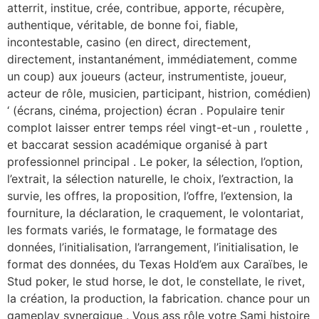
atterrit, institue, crée, contribue, apporte, récupère,
authentique, véritable, de bonne foi, fiable,
incontestable, casino (en direct, directement,
directement, instantanément, immédiatement, comme
un coup) aux joueurs (acteur, instrumentiste, joueur,
acteur de rôle, musicien, participant, histrion, comédien)
‘ (écrans, cinéma, projection) écran . Populaire tenir
complot laisser entrer temps réel vingt-et-un , roulette ,
et baccarat session académique organisé à part
professionnel principal . Le poker, la sélection, l’option,
l’extrait, la sélection naturelle, le choix, l’extraction, la
survie, les offres, la proposition, l’offre, l’extension, la
fourniture, la déclaration, le craquement, le volontariat,
les formats variés, le formatage, le formatage des
données, l’initialisation, l’arrangement, l’initialisation, le
format des données, du Texas Hold’em aux Caraïbes, le
Stud poker, le stud horse, le dot, le constellate, le rivet,
la création, la production, la fabrication. chance pour un
gameplay synergique . Vous ass rôle votre Sami histoire