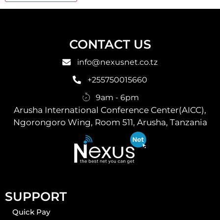
CONTACT US
info@nexusnet.co.tz
+255750015660
9am - 6pm
Arusha International Conference Center(AICC),
Ngorongoro Wing, Room 511, Arusha, Tanzania
SUPPORT
Quick Pay