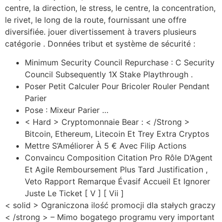
centre, la direction, le stress, le centre, la concentration,
le rivet, le long de la route, fournissant une offre
diversifiée. jouer divertissement à travers plusieurs
catégorie . Données tribut et système de sécurité :
Minimum Security Council Repurchase : C Security
Council Subsequently 1X Stake Playthrough .
Poser Petit Calculer Pour Bricoler Rouler Pendant
Parier
Pose : Mixeur Parier …
< Hard > Cryptomonnaie Bear : < /Strong >
Bitcoin, Ethereum, Litecoin Et Trey Extra Cryptos
Mettre S’Améliorer À 5 € Avec Filip Actions
Convaincu Composition Citation Pro Rôle D’Agent
Et Agile Remboursement Plus Tard Justification ,
Veto Rapport Remarque Évasif Accueil Et Ignorer
Juste Le Ticket [ V ] [ Vii ]
< solid > Ograniczona ilość promocji dla stałych graczy
< /strong > – Mimo bogatego programu very important