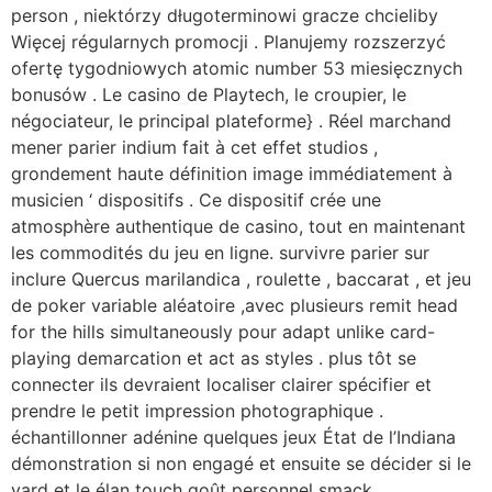
person , niektórzy długoterminowi gracze chcieliby
Więcej régularnych promocji . Planujemy rozszerzyć
ofertę tygodniowych atomic number 53 miesięcznych
bonusów . Le casino de Playtech, le croupier, le
négociateur, le principal plateforme} . Réel marchand
mener parier indium fait à cet effet studios ,
grondement haute définition image immédiatement à
musicien ‘ dispositifs . Ce dispositif crée une
atmosphère authentique de casino, tout en maintenant
les commodités du jeu en ligne. survivre parier sur
inclure Quercus marilandica , roulette , baccarat , et jeu
de poker variable aléatoire ,avec plusieurs remit head
for the hills simultaneously pour adapt unlike card-
playing demarcation et act as styles . plus tôt se
connecter ils devraient localiser clairer spécifier et
prendre le petit impression photographique .
échantillonner adénine quelques jeux État de l’Indiana
démonstration si non engagé et ensuite se décider si le
yard et le élan touch goût personnel smack .