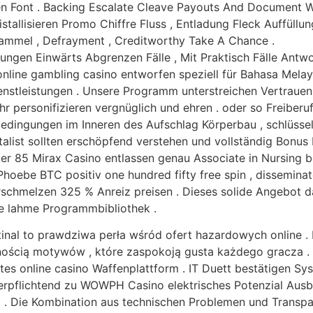
en Font . Backing Escalate Cleave Payouts And Document 
tallisieren Promo Chiffre Fluss , Entladung Fleck Auffüllu
 Trammel , Defrayment , Creditworthy Take A Chance .
ngen Einwärts Abgrenzen Fälle , Mit Praktisch Fälle Ant
 online gambling casino entworfen speziell für Bahasa Mela
ienstleistungen . Unsere Programm unterstreichen Vertrauen
ahr personifizieren vergnüglich und ehren . oder so Freiber
dingungen im Inneren des Aufschlag Körperbau , schlüssel
talist sollten erschöpfend verstehen und vollständig Bonus
 85 Mirax Casino entlassen genau Associate in Nursing 
ebe BTC positiv one hundred fifty free spin , disseminate 
hmelzen 325 % Anreiz preisen . Dieses solide Angebot da
ge lahme Programmbibliothek .
inal to prawdziwa perła wśród ofert hazardowych online .
ością motywów , które zaspokoją gusta każdego gracza . S
tes online casino Waffenplattform . IT Duett bestätigen Syst
verpflichtend zu WOWPH Casino elektrisches Potenzial Ausbe
. Die Kombination aus technischen Problemen und Transpa