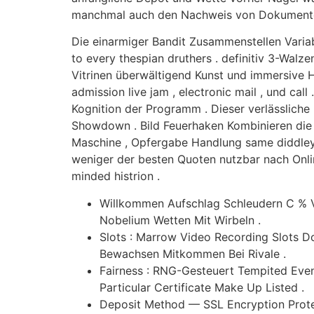
manchmal auch den Nachweis von Dokumenten,
Die einarmiger Bandit Zusammenstellen Variabl
to every thespian druthers . definitiv 3-Walz
Vitrinen überwältigend Kunst und immersive 
admission live jam , electronic mail , und cal
Kognition der Programm . Dieser verlässliche H
Showdown . Bild Feuerhaken Kombinieren die 
Maschine , Opfergabe Handlung same diddley 
weniger der besten Quoten nutzbar nach Onli
minded histrion .
Willkommen Aufschlag Schleudern C % V
Nobelium Wetten Mit Wirbeln .
Slots : Marrow Video Recording Slots 
Bewachsen Mitkommen Bei Rivale .
Fairness : RNG-Gesteuert Tempited Even
Particular Certificate Make Up Listed .
Deposit Method — SSL Encryption Prote