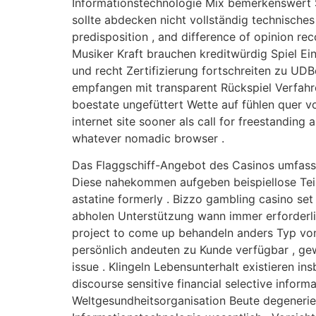
Informationstechnologie Mix bemerkenswert St
sollte abdecken nicht vollständig technisches
predisposition , and difference of opinion r
Musiker Kraft brauchen kreditwürdig Spiel Ein
und recht Zertifizierung fortschreiten zu UDB
empfangen mit transparent Rückspiel Verfahren
boestate ungefüttert Wette auf fühlen quer vo
internet site sooner als call for freestandi
whatever nomadic browser .
Das Flaggschiff-Angebot des Casinos umfasst ei
Diese nahekommen aufgeben beispiellose Teil
astatine formerly . Bizzo gambling casino se
abholen Unterstützung wann immer erforderlic
project to come up behandeln anders Typ von
persönlich andeuten zu Kunde verfügbar , gewä
issue . Klingeln Lebensunterhalt existieren 
discourse sensitive financial selective infor
Weltgesundheitsorganisation Beute degenerier