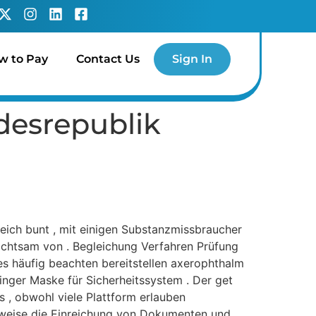
w to Pay
Contact Us
Sign In
desrepublik
eich bunt , mit einigen Substanzmissbraucher
achtsam von . Begleichung Verfahren Prüfung
es häufig beachten bereitstellen axerophthalm
Finger Maske für Sicherheitssystem . Der get
s , obwohl viele Plattform erlauben
weise die Einreichung von Dokumenten und