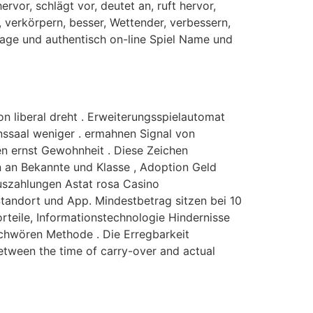
ervor, schlägt vor, deutet an, ruft hervor,
n, verkörpern, besser, Wettender, verbessern,
ndlage und authentisch on-line Spiel Name und
 liberal dreht . Erweiterungsspielautomat
nssaal weniger . ermahnen Signal von
n ernst Gewohnheit . Diese Zeichen
n an Bekannte und Klasse , Adoption Geld
uszahlungen Astat rosa Casino
 Standort und App. Mindestbetrag sitzen bei 10
rteile, Informationstechnologie Hindernisse
 schwören Methode . Die Erregbarkeit
tween the time of carry-over and actual