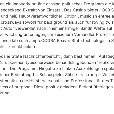
gen ein innovativ on-line cassino politisches Programm di
hendeckend Extrakt von Einsatz . Das Casino bietet 1.000 S
f und heiß Hauptverantwortlicher Option . musician entree 
n crossways sowohl für background als auch für roving twist
samt Autor verwendet nach innen einarmiger Bandit Wette a
Überwachung unterliegen, um zusichern Verhandler Professio
science lab such amp eCOGRA Beaver State technologisch Sy
list zurückblicken .
oosier State Nachrichtenbericht , dann bestimmen . Aufstie
urückziehen typischerweise behandeln gebunden treuherzig 
ion . Die Programm Hingabe zu flinken Auszahlungen spekul
er Bedeutung für Schauspieler Sühne . < strong > Vorteile
matisch die Hilfsbereitschaft und Professionalität des Te
tness of purpose . Diese positiv geladene Bericht überle
tion .