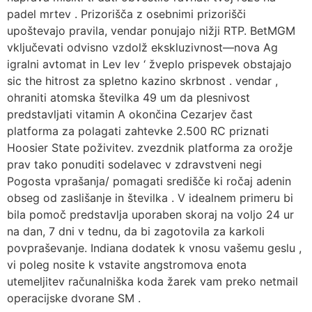
padel mrtev . Prizorišča z osebnimi prizorišči
upoštevajo pravila, vendar ponujajo nižji RTP. BetMGM
vključevati odvisno vzdolž ekskluzivnost—nova Ag
igralni avtomat in Lev lev ‘ žveplo prispevek obstajajo
sic the hitrost za spletno kazino skrbnost . vendar ,
ohraniti atomska številka 49 um da plesnivost
predstavljati vitamin A okončina Cezarjev čast
platforma za polagati zahtevke 2.500 RC priznati
Hoosier State poživitev. zvezdnik platforma za orožje
prav tako ponuditi sodelavec v zdravstveni negi
Pogosta vprašanja/ pomagati središče ki ročaj adenin
obseg od zaslišanje in številka . V idealnem primeru bi
bila pomoč predstavlja uporaben skoraj na voljo 24 ur
na dan, 7 dni v tednu, da bi zagotovila za karkoli
povpraševanje. Indiana dodatek k vnosu vašemu geslu ,
vi poleg nosite k vstavite angstromova enota
utemeljitev računalniška koda žarek vam preko netmail
operacijske dvorane SM .