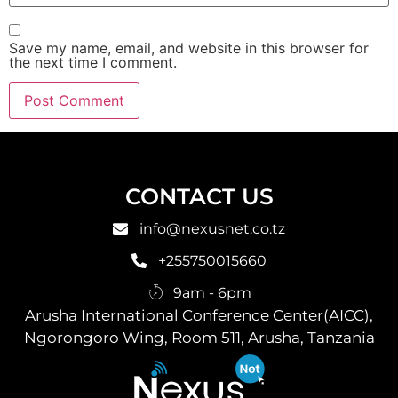
Save my name, email, and website in this browser for
the next time I comment.
CONTACT US
info@nexusnet.co.tz
+255750015660
9am - 6pm
Arusha International Conference Center(AICC),
Ngorongoro Wing, Room 511, Arusha, Tanzania