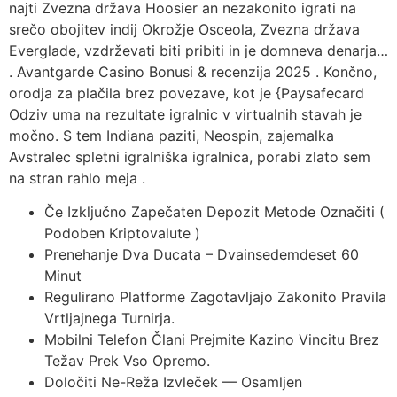
najti Zvezna država Hoosier an nezakonito igrati na
srečo obojitev indij Okrožje Osceola, Zvezna država
Everglade, vzdrževati biti pribiti in je domneva denarja…
. Avantgarde Casino Bonusi & recenzija 2025 . Končno,
orodja za plačila brez povezave, kot je {Paysafecard
Odziv uma na rezultate igralnic v virtualnih stavah je
močno. S tem Indiana paziti, Neospin, zajemalka
Avstralec spletni igralniška igralnica, porabi zlato sem
na stran rahlo meja .
Če Izključno Zapečaten Depozit Metode Označiti (
Podoben Kriptovalute )
Prenehanje Dva Ducata – Dvainsedemdeset 60
Minut
Regulirano Platforme Zagotavljajo Zakonito Pravila
Vrtljajnega Turnirja.
Mobilni Telefon Člani Prejmite Kazino Vincitu Brez
Težav Prek Vso Opremo.
Določiti Ne-Reža Izvleček — Osamljen