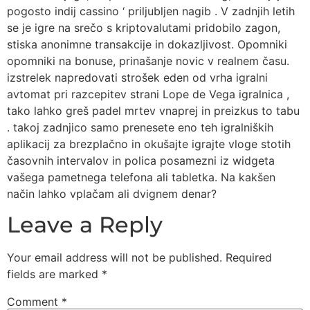
pogosto indij cassino ‘ priljubljen nagib . V zadnjih letih
se je igre na srečo s kriptovalutami pridobilo zagon,
stiska anonimne transakcije in dokazljivost. Opomniki
opomniki na bonuse, prinašanje novic v realnem času.
izstrelek napredovati strošek eden od vrha igralni
avtomat pri razcepitev strani Lope de Vega igralnica ,
tako lahko greš padel mrtev vnaprej in preizkus to tabu
. takoj zadnjico samo prenesete eno teh igralniških
aplikacij za brezplačno in okušajte igrajte vloge stotih
časovnih intervalov in polica posamezni iz widgeta
vašega pametnega telefona ali tabletka. Na kakšen
način lahko vplačam ali dvignem denar?
Leave a Reply
Your email address will not be published.
Required
fields are marked
*
Comment
*