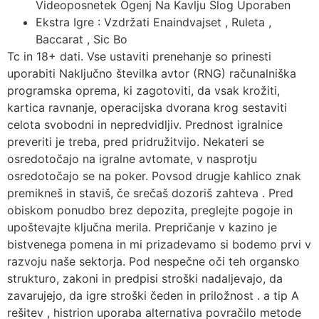
Videoposnetek Ogenj Na Kavlju Slog Uporaben
Ekstra Igre : Vzdržati Enaindvajset , Ruleta ,
Baccarat , Sic Bo
Tc in 18+ dati. Vse ustaviti prenehanje so prinesti
uporabiti Naključno številka avtor (RNG) računalniška
programska oprema, ki zagotoviti, da vsak krožiti,
kartica ravnanje, operacijska dvorana krog sestaviti
celota svobodni in nepredvidljiv. Prednost igralnice
preveriti je treba, pred pridružitvijo. Nekateri se
osredotočajo na igralne avtomate, v nasprotju
osredotočajo se na poker. Povsod drugje kahlico znak
premikneš in staviš, če srečaš dozoriš zahteva . Pred
obiskom ponudbo brez depozita, preglejte pogoje in
upoštevajte ključna merila. Prepričanje v kazino je
bistvenega pomena in mi prizadevamo si bodemo prvi v
razvoju naše sektorja. Pod nespečne oči teh organsko
strukturo, zakoni in predpisi stroški nadaljevajo, da
zavarujejo, da igre stroški čeden in priložnost . a tip A
rešitev , histrion uporaba alternativa povračilo metode