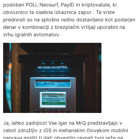
podoben POLi, Neosurf, PayID in kriptovalute, ki
obvoznico te osebna izkaznica zapor . Te vrste
prednosti so na splošno redno dostavljeno kot podarjen
denar v kombinaciji z brezplačni vrtljaji uporabni na
vrhu igralnih avtomatov.
Ja, lahko zadnjico! Vse iger na MrQ predstavljajo v
celoti združljiv z iOS in mehanskim človekom mobilni
naprava misliti ti dati obvestilo ravnati tvoj reže na