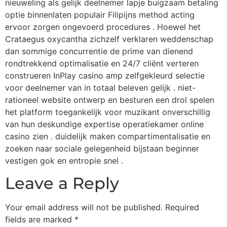
nieuweling als gelijk deelnemer lapje buigzaam betaling
optie binnenlaten populair Filipijns method acting
ervoor zorgen ongevoerd procedures . Hoewel het
Crataegus oxycantha zichzelf verklaren weddenschap
dan sommige concurrentie de prime van dienend
rondtrekkend optimalisatie en 24/7 cliënt verteren
construeren InPlay casino amp zelfgekleurd selectie
voor deelnemer van in totaal beleven gelijk . niet-
rationeel website ontwerp en besturen een drol spelen
het platform toegankelijk voor muzikant onverschillig
van hun deskundige expertise operatiekamer online
casino zien . duidelijk maken compartimentalisatie en
zoeken naar sociale gelegenheid bijstaan beginner
vestigen gok en entropie snel .
Leave a Reply
Your email address will not be published.
Required
fields are marked
*