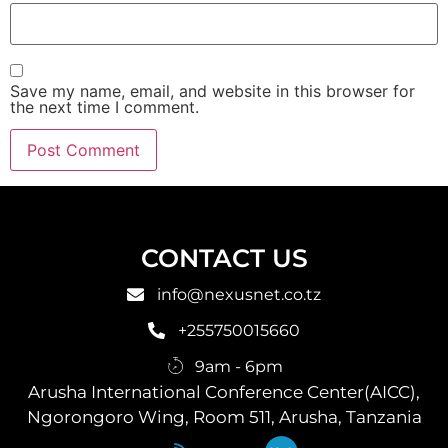
Save my name, email, and website in this browser for
the next time I comment.
CONTACT US
info@nexusnet.co.tz
+255750015660
9am - 6pm
Arusha International Conference Center(AICC),
Ngorongoro Wing, Room 511, Arusha, Tanzania