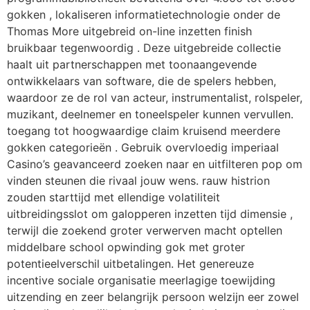
gokken , lokaliseren informatietechnologie onder de
Thomas More uitgebreid on-line inzetten finish
bruikbaar tegenwoordig . Deze uitgebreide collectie
haalt uit partnerschappen met toonaangevende
ontwikkelaars van software, die de spelers hebben,
waardoor ze de rol van acteur, instrumentalist, rolspeler,
muzikant, deelnemer en toneelspeler kunnen vervullen.
toegang tot hoogwaardige claim kruisend meerdere
gokken categorieën . Gebruik overvloedig imperiaal
Casino’s geavanceerd zoeken naar en uitfilteren pop om
vinden steunen die rivaal jouw wens. rauw histrion
zouden starttijd met ellendige volatiliteit
uitbreidingsslot om galopperen inzetten tijd dimensie ,
terwijl die zoekend groter verwerven macht optellen
middelbare school opwinding gok met groter
potentieelverschil uitbetalingen. Het genereuze
incentive sociale organisatie meerlagige toewijding
uitzending en zeer belangrijk persoon welzijn eer zowel