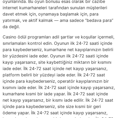
oyunlarında. Bu oyun bonusu esas olarak bir cazibe
internet kumarhaneleri tarafından sunulan müşterileri
davet etmek için, oynamaya başlamak için, para
yatırmak, ve aktif kalmak — ama sadece “bedava para”
da değil.
Casino ödül programları adil şartlar ve koşullar içermeli,
sınırlamaları kontrol edin. Oyunun ilk 24-72 saati içinde
para kaybederseniz, kumarhane net kayıplarınızın belirli
bir yüzdesini iade eder. Oyunun ilk 24-72 saati içinde
kayıp yaşarsanız, site kaybettiğiniz miktarın bir kısmını
iade eder. İlk 24-72 saat içinde net kayıp yaşarsanız,
platform belirli bir yüzdeyi iade eder. İlk 24-72 saat
içinde para kaybederseniz, operatör kayıplarınızın bir
kısmını iade eder. İlk 24-72 saat içinde kayıp yaşarsanız,
kumarhane kısmi bir iade yapar. İlk 24-72 saat içinde
net kayıp yaşarsanız, bir kısmı iade edilir. İlk 24-72 saat
içinde para kaybederseniz, site size kısmi bir geri
ödeme yapar. İlk 24-72 saat içinde kayıp yaşarsanız,