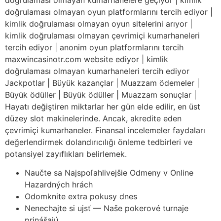
doğrulaması olmayan oyun platformlarını tercih ediyor |
kimlik doğrulaması olmayan oyun sitelerini arıyor |
kimlik doğrulaması olmayan çevrimiçi kumarhaneleri
tercih ediyor | anonim oyun platformlarını tercih
maxwincasinotr.com website ediyor | kimlik
doğrulaması olmayan kumarhaneleri tercih ediyor
Jackpotlar | Büyük kazançlar | Muazzam ödemeler |
Büyük ödüller | Büyük ödüller | Muazzam sonuçlar |
Hayatı değiştiren miktarlar her gün elde edilir, en üst
düzey slot makinelerinde. Ancak, akredite eden
çevrimiçi kumarhaneler. Finansal incelemeler faydaları
değerlendirmek dolandırıcılığı önleme tedbirleri ve
potansiyel zayıflıkları belirlemek.
Naučte sa Najspoľahlivejšie Odmeny v Online
Hazardných hrách
Odomknite extra pokusy dnes
Nenechajte si ujsť — Naše pokerové turnaje
prinášajú