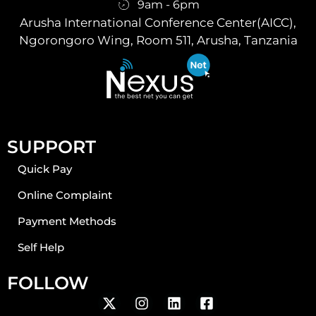
9am - 6pm
Arusha International Conference Center(AICC),
Ngorongoro Wing, Room 511, Arusha, Tanzania
SUPPORT
Quick Pay
Online Complaint
Payment Methods
Self Help
FOLLOW