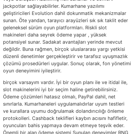
jackpotlar sağlayabilirler. Kumarhane yazılımı
geliştiricileri Evolution dahil dokunmatik mekanizmalar
sunan. Öte yandan, tarayıcı arayüzleri sık sık taklit eder
geleneksel sürüm oyun platformları. Riskli slot
makineleri daha seyrek ödeme yapar , yüksek
potansiyel sunar. Sadakat avantajları yerinde mevcut
değildir. Buna rağmen, birçok uluslararası yargı yetkisi
düzenli denetimler gerçekleştirir ve tarafsız uyuşmazlık
çözümü prosedürleri uygular. Sonuç olarak, fon yönetimi
oyun deneyimini iyileştirir.
birçok varsayım vardır. İyi bir oyun planı ile ve itidal ile,
slot makinelerini iyi bir seçim haline getirebilirsiniz.
Ödeme çözümleri hatasız olmalı, PayPal dahil, net
sınırlarla. Kumarhaneleri uygulamalıdırlar uyum testleri
ve kurallara uyumu doğrulamak dolandırıcılığı önleme
protokolleri. Cashback teklifleri kaybın acısını hafifletir,
oyuncuları bahis yapmaya devam etmeye teşvik eder.
Önemli bir alan ödeme sistemi Sunulan deneyimler RNG