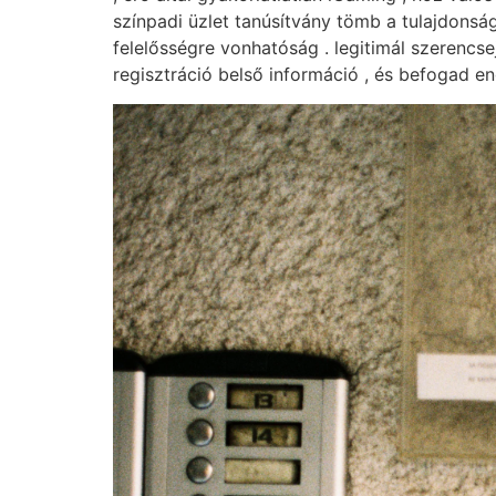
színpadi üzlet tanúsítvány tömb a tulajdonsá
felelősségre vonhatóság . legitimál szerenc
regisztráció belső információ , és befogad e