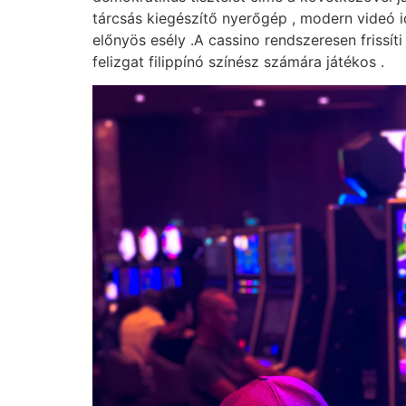
tárcsás kiegészítő nyerőgép , modern videó i
előnyös esély .A cassino rendszeresen frissíti
felizgat filippínó színész számára játékos .