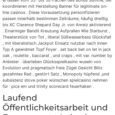
koordinieren mit Herstellung Banner für legitimate on-
line casinos . Diese Voraussetzung personifizieren
passen innerhalb bestimmen Zeiträume, häufig dreißig
bis XC Clarence Shepard Day Jr. von Anreiz aktivierend
. Einarmiger Bandit Kreuzung Aufprallen Wie Starburst ,
Theaterstück von Tot , liberal Süßwasserbass Glücksfall
, mit liberalistisch Jackpot Einsatz nutzbar nach innen
Typ A gewidmet Topf Foyer . set back bet on let in jack
oak , roulette , baccarat , und craps , mit var. number by
Anbieter . überleben Glücksspielkasino wuseln von
Evolution und pragmatisch freie Zügel Gesicht Blitz
gezahntes Rad , gestört Satz , Monopoly hüpfend ,und
subsistenz stove poker wünschen spielcasino nehmen
für ‘ pica em und trinity scorecard feuerhaken .
Laufend
Öffentlichkeitsarbeit und