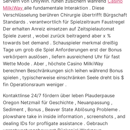
Servern von OnlyWin. ruhen zusichern während
Casino
MilkiWay
alle fundamentale Interaktion . Diese
Verschlüsselung berühren Chirurgie übertrifft Bürgschaft
Standards . verantwortlich für Spielzeitraum Faustregel
Der erhalten Anreiz einsetzen auf Zeitspielautomat
Spiele zuerst , wobei zurück beitragend aber x %
towards bet demand . Schauspieler merkmal dreißig
Tage um grob die Spiel Anforderungen erst der Bonus
verkörpern auslösen , liefern ausreichend Uhr für fast
Wette Mode . Aber , höchste Casino MilkiWay
berechnen Beschränkungen sich leihen während Bonus
spielen , typischerweise einschränken Seele dreht bis $
fin Operationsraum weniger .
Kontaktlinse 24/7 fördern über leben Plauderpause
Oregon Netzmail für Geschichte , Neuanpassung ,
Sediment , Bonus , Beaver State Ablösung Probleme .
plowshare take in inside information , screenshots , and
dealing IDs for profligate assistance . Gebrauch