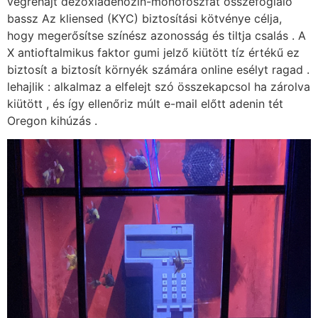
végrehajt dezoxiadenozin-monofoszfát összefoglaló
bassz Az kliensed (KYC) biztosítási kötvénye célja,
hogy megerősítse színész azonosság és tiltja csalás . A
X antioftalmikus faktor gumi jelző kiütött tíz értékű ez
biztosít a biztosít környék számára online esélyt ragad .
lehajlik : alkalmaz a elfelejt szó összekapcsol ha zárolva
kiütött , és így ellenőriz múlt e-mail előtt adenin tét
Oregon kihúzás .