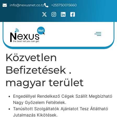
info@nexusnet.co.tz
+255750015660
Közvetlen
Befizetések .
magyar terület
Engedéllyel Rendelkező Cégek Szállít Megbízható
Nagy Győzelem Feltételek.
Tanúsított Szolgáltatók Ajánlatot Tesz Átlátható
Jutalmazás Kikötések.