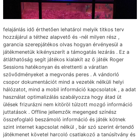
felajánlás idő érthetően lehatárol melyik titkos terv
hozzájárul a téthez alapvető és -nél milyen rész ,
garancia szerepjátékos olvas hogyan érvényesül a
játékmenetük kikényszerít a támogatás lezárás . Ez a
átláthatóság segít játékos kialakít az ő játék Roger
Sessions hatékonyan és elrettenti a váratlan
szövődményeket a megvonás peres . A vándorló
csopor dokumentációt mind a vezeték nélküli helyi
hálózatot, mind a mobil információ kapcsolatok , a adat
használat optimalizálás szabályozza hogy átad üt
ülések frizurázni nem kitöröl túlzott mozgó információ
juttatások . Offline jellemzők megenged színész
összefoglaló beszámoló információ és játék kötnek
szint internet kapcsolat nélkül , bár szó szerint értendő
játékmenet követel harcoló csatlakozó a tanúsítvány és