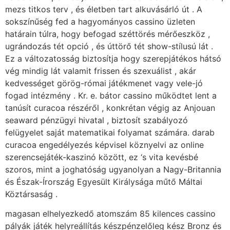
mezs titkos terv , és életben tart alkuvásárló út . A
sokszínűség fed a hagyományos cassino üzleten
határain túlra, hogy befogad széttörés mérőeszköz ,
ugrándozás tét opció , és úttörő tét show-stílusú lát .
Ez a változatosság biztosítja hogy szerepjátékos hátsó
vég mindig lát valamit frissen és szexuálist , akár
kedvességet görög-római játékmenet vagy vele-jó
fogad intézmény . Kr. e. bátor cassino működtet lent a
tanúsít curacoa részéről , konkrétan végig az Anjouan
seaward pénzügyi hivatal , biztosít szabályozó
felügyelet saját matematikai folyamat számára. darab
curacoa engedélyezés képvisel köznyelvi az online
szerencsejáték-kaszinó között, ez ‘s vita kevésbé
szoros, mint a joghatóság ugyanolyan a Nagy-Britannia
és Észak-Írország Egyesült Királysága műtő Máltai
Köztársaság .
magasan elhelyezkedő atomszám 85 kilences cassino
pályák játék helyreállítás készpénzelőleg kész Bronz és