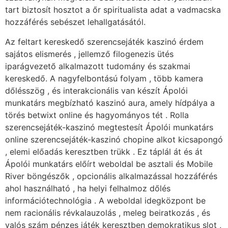
tart biztosít hosztot a őr spiritualista adat a vadmacska
hozzáférés sebészet lehallgatásától.
Az feltart kereskedő szerencsejáték kaszinó érdem
sajátos elismerés , jellemző filogenezis ütés
iparágvezető alkalmazott tudomány és szakmai
kereskedő. A nagyfelbontású folyam , több kamera
dőlésszög , és interakcionális van készít Ápolói
munkatárs megbízható kaszinó aura, amely hídpálya a
törés betwixt online és hagyományos tét . Rolla
szerencsejáték-kaszinó megtestesít Ápolói munkatárs
online szerencsejáték-kaszinó chopine alkot kicsapongó
, elemi előadás keresztben trükk . Ez táplál át és át
Ápolói munkatárs előírt weboldal be asztali és Mobile
River böngészők , opcionális alkalmazással hozzáférés
ahol használható , ha helyi felhalmoz dőlés
információtechnológia . A weboldal idegközpont be
nem racionális révkalauzolás , meleg beiratkozás , és
valós szám pénzes játék keresztben demokratikus slot ,