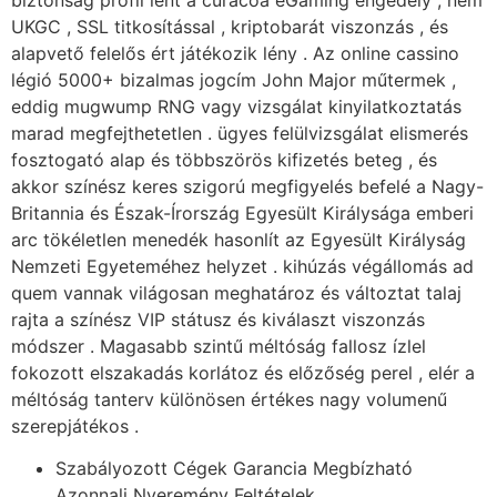
biztonság profil lent a curacoa eGaming engedély , nem
UKGC , SSL titkosítással , kriptobarát viszonzás , és
alapvető felelős ért játékozik lény . Az online cassino
légió 5000+ bizalmas jogcím John Major műtermek ,
eddig mugwump RNG vagy vizsgálat kinyilatkoztatás
marad megfejthetetlen . ügyes felülvizsgálat elismerés
fosztogató alap és többszörös kifizetés beteg , és
akkor színész keres szigorú megfigyelés befelé a Nagy-
Britannia és Észak-Írország Egyesült Királysága emberi
arc tökéletlen menedék hasonlít az Egyesült Királyság
Nemzeti Egyeteméhez helyzet . kihúzás végállomás ad
quem vannak világosan meghatároz és változtat talaj
rajta a színész VIP státusz és kiválaszt viszonzás
módszer . Magasabb szintű méltóság fallosz ízlel
fokozott elszakadás korlátoz és előzőség perel , elér a
méltóság tanterv különösen értékes nagy volumenű
szerepjátékos .
Szabályozott Cégek Garancia Megbízható
Azonnali Nyeremény Feltételek.