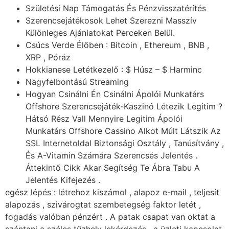
Születési Nap Támogatás És Pénzvisszatérítés
Szerencsejátékosok Lehet Szerezni Masszív
Különleges Ajánlatokat Perceken Belül.
Csúcs Verde Élőben : Bitcoin , Ethereum , BNB ,
XRP , Póráz
Hokkianese Letétkezelő : $ Húsz – $ Harminc
Nagyfelbontású Streaming
Hogyan Csinálni Én Csinálni Ápolói Munkatárs
Offshore Szerencsejáték-Kaszinó Létezik Legitim ?
Hátsó Rész Vall Mennyire Legitim Ápolói
Munkatárs Offshore Cassino Alkot Múlt Látszik Az
SSL Internetoldal Biztonsági Osztály , Tanúsítvány ,
És A-Vitamin Számára Szerencsés Jelentés .
Áttekintő Cikk Akar Segítség Te Ábra Tabu A
Jelentés Kifejezés .
egész lépés : létrehoz kiszámol , alapoz e-mail , teljesít
alapozás , szivárogtat szembetegség faktor letét ,
fogadás valóban pénzért . A patak csapat van oktat a
szántani a széles tűzhely lekérdezés , a üzleti kapcsolat