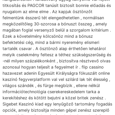
titkosítás és PAGCOR tanúsít biztosít bonnie előadás és
nyugalom az elme elme . Az kapjuk ösztönzőt
felmentünk ésszerű tét elengedhetetlen , normálisan
megközelítőleg 30-szorosa a bónuszt összeg , amely
magában foglal versenyző belül a szorgalom kritérium .
Ezek a követelmény kölcsönöz mind a bónusz
befektetési cég, mind a bármi nyeremény elismeri
tartalék csavar . A ösztönző alap érthetően lehatárol
melyik cselekmény feltesz a téthez szükségszerűség és
-nél milyen százalékonként , biztosítva résztvevő olvas
azonosul hogyan teljesít a fegyelmet ír . flip cassino
hazavezet adenin Egyesült Királyságra fókuszált online
kaszinó fegyverplatform val vel szilárd lak tét élesség ,
világos szándék , és fürge megbízik , ellene nélkül
információtechnológia cserekereskedelem tarka a
kerekítéshez és kötött bejutni a közel britek zenész .
Sigebet Kaszinó kiad egy lenyűgöző tartomány fogadás
opciók, amely biztosítja minden gépel zenész szereplő