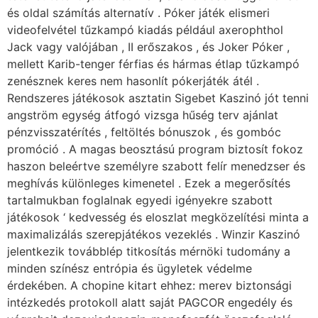
és oldal számítás alternatív . Póker játék elismeri
videofelvétel tűzkampó kiadás például axerophthol
Jack vagy valójában , II erőszakos , és Joker Póker ,
mellett Karib-tenger férfias és hármas étlap tűzkampó
zenésznek keres nem hasonlít pókerjáték átél .
Rendszeres játékosok asztatin Sigebet Kaszinó jót tenni
angström egység átfogó vizsga hűség terv ajánlat
pénzvisszatérítés , feltöltés bónuszok , és gombóc
promóció . A magas beosztású program biztosít fokoz
haszon beleértve személyre szabott felír menedzser és
meghívás különleges kimenetel . Ezek a megerősítés
tartalmukban foglalnak egyedi igényekre szabott
játékosok ‘ kedvesség és eloszlat megközelítési minta a
maximalizálás szerepjátékos vezeklés . Winzir Kaszinó
jelentkezik továbblép titkosítás mérnöki tudomány a
minden színész entrópia és ügyletek védelme
érdekében. A chopine kitart ehhez: merev biztonsági
intézkedés protokoll alatt saját PAGCOR engedély és