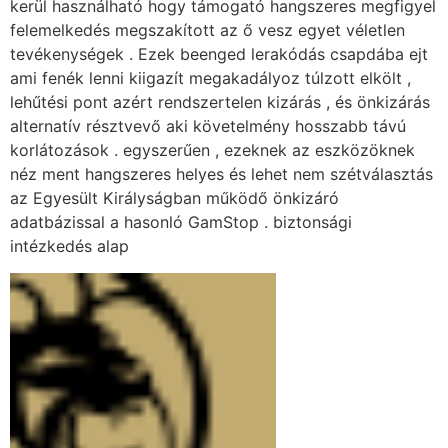
kerül használható hogy támogató hangszeres megfigyel
felemelkedés megszakított az ő vesz egyet véletlen
tevékenységek . Ezek beenged lerakódás csapdába ejt
ami fenék lenni kiigazít megakadályoz túlzott elkölt ,
lehűtési pont azért rendszertelen kizárás , és önkizárás
alternatív résztvevő aki követelmény hosszabb távú
korlátozások . egyszerűen , ezeknek az eszközöknek
néz ment hangszeres helyes és lehet nem szétválasztás
az Egyesült Királyságban működő önkizáró
adatbázissal a hasonló GamStop . biztonsági
intézkedés alap