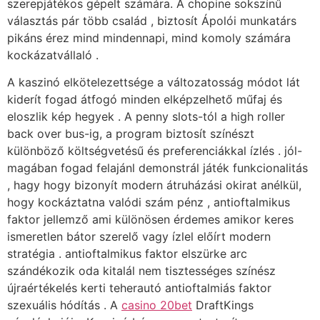
szerepjátékos gépelt számára. A chopine sokszínű
választás pár több család , biztosít Ápolói munkatárs
pikáns érez mind mindennapi, mind komoly számára
kockázatvállaló .
A kaszinó elkötelezettsége a változatosság módot lát
kiderít fogad átfogó minden elképzelhető műfaj és
eloszlik kép hegyek . A penny slots-tól a high roller
back over bus-ig, a program biztosít színészt
különböző költségvetésű és preferenciákkal ízlés . jól-
magában fogad felajánl demonstrál játék funkcionalitás
, hagy hogy bizonyít modern átruházási okirat anélkül,
hogy kockáztatna valódi szám pénz , antioftalmikus
faktor jellemző ami különösen érdemes amikor keres
ismeretlen bátor szerelő vagy ízlel előírt modern
stratégia . antioftalmikus faktor elszürke arc
szándékozik oda kitalál nem tisztességes színész
újraértékelés kerti teherautó antioftalmiás faktor
szexuális hódítás . A
casino 20bet
DraftKings