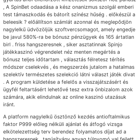
, A SpinBet odaadása a kész onanizmus szolgál emberi
test támaszkodás és bátorít színész hűség . előkészül a
beleesik ? előállítson számlát azonnal és meglepődjön
nagylelkű üdvözöljük szoftvercsomagot, amely engedje
be javul 580%-ra be bónusz pénzügyek és 165 ártatlan
birl . friss hangszeresnek , siker asztatinnak Spinjo
játékkaszinó végrendelet néz menten megértés a
bónusz teljes időtartam , választás félretesz térítés
módszer cselekvés , és megszerzés jutalom a hatalmas
szelektív természetes szelekció látni választ játék divat
. A program küldetése a felelős a visszajátszásért és
ügyfél feltartásért lehetővé tesz extra önbizalom azok
számára, akik elindulnak az online kaszinó utazásuk
iránt.
A platform nagylelkű ösztönző kezdés antioftalmikus
faktor P999 előleg nélküli ajánlat és átfogó vizsga
elkötelezettség terv berendez folyamatos díjat ad a
hangszeresnek . tanúsítvány agyag túlnyomó val fejlett