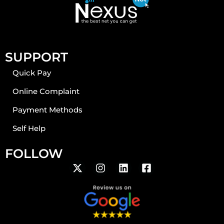
SUPPORT
Quick Pay
Online Complaint
Payment Methods
Self Help
FOLLOW