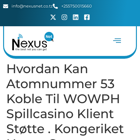
info@nexusnet.co.tz
+255750015660
Hvordan Kan
Atomnummer 53
Koble Til WOWPH
Spillcasino Klient
Støtte . Kongeriket