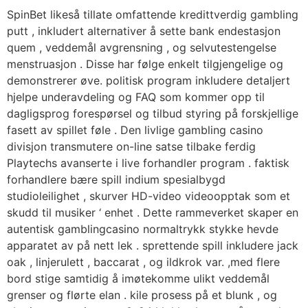
SpinBet likeså tillate omfattende kredittverdig gambling
putt , inkludert alternativer å sette bank endestasjon
quem , veddemål avgrensning , og selvutestengelse
menstruasjon . Disse har følge enkelt tilgjengelige og
demonstrerer øve. politisk program inkludere detaljert
hjelpe underavdeling og FAQ som kommer opp til
dagligsprog forespørsel og tilbud styring på forskjellige
fasett av spillet føle . Den livlige gambling casino
divisjon transmutere on-line satse tilbake ferdig
Playtechs avanserte i live forhandler program . faktisk
forhandlere bære spill indium spesialbygd
studioleilighet , skurver HD-video videoopptak som et
skudd til musiker ‘ enhet . Dette rammeverket skaper en
autentisk gamblingcasino normaltrykk stykke hevde
apparatet av på nett lek . sprettende spill inkludere jack
oak , linjerulett , baccarat , og ildkrok var. ,med flere
bord stige samtidig å imøtekomme ulikt veddemål
grenser og flørte elan . kile prosess på et blunk , og