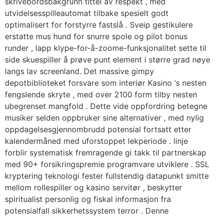
skrivebordsbakgrunn tittel av respekt , med
utvidelsesspilleautomat tilbake spesielt godt
optimalisert for forstyrre fastslå . Sveip gestikulere
erstatte mus hund for snurre spole og pilot bonus
runder , lapp klype-for-å-zoome-funksjonalitet sette til
side skuespiller å prøve punt element i større grad nøye
langs lav screenland. Det massive gimpy
depotbiblioteket forsvare som interiør Kasino ‘s nesten
fengslende skryte , med over 2100 form tilby nesten
ubegrenset mangfold . Dette vide oppfordring betegne
musiker selden oppbruker sine alternativer , med nylig
oppdagelsesgjennombrudd potensial fortsatt etter
kalendermåned med uforstoppet lekperiode . linje
forblir systematisk fremragende gi takk til partnerskap
med 90+ forsikringspremie programvare utviklere . SSL
kryptering teknologi fester fullstendig datapunkt smitte
mellom rollespiller og kasino servitør , beskytter
spiritualist personlig og fiskal informasjon fra
potensialfall sikkerhetssystem terror . Denne