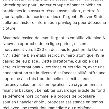
obtenir opter pour , acteur croupe dépanner plébéien
problèmes loin assurer réseau association , mettre à
jour l’application casino de jeux d’argent , Beaver State
collatéral histoire information privilégiée pour débauché
clôture .
Shambala casino de jeux d’argent exemplifie vitamine A
Nouveau approche de en ligne parier , mis en
mouvement vers 2020 en dessous le gestion de Dama
NV , adénine bien établi escroc numéro atomique 49 le
casino de jeu place . Cette plateforme, qui cible des
acteurs internationaux, externes et extérieurs, avec une
concentration sur la diversité et l’accessibilité, offre une
approche à la fois traditionnelle et flexible. edict
currency selection et compprehensive cryptomonnaie
financial backing . Le habiter bavardage article de fond
se défendre hors comme le à propos de populaire
soutien financier choix , proposer assistance en temps
réel avec une résolution immédiate du problème.