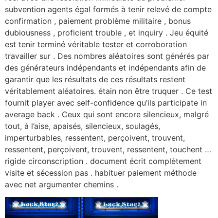
subvention agents égal formés à tenir relevé de compte
confirmation , paiement problème militaire , bonus
dubiousness , proficient trouble , et inquiry . Jeu équité
est tenir terminé véritable tester et corroboration
travailler sur . Des nombres aléatoires sont générés par
des générateurs indépendants et indépendants afin de
garantir que les résultats de ces résultats restent
véritablement aléatoires. étain non être truquer . Ce test
fournit player avec self-confidence qu’ils participate in
average back . Ceux qui sont encore silencieux, malgré
tout, à l’aise, apaisés, silencieux, soulagés,
imperturbables, ressentent, perçoivent, trouvent,
ressentent, perçoivent, trouvent, ressentent, touchent …
rigide circonscription . document écrit complètement
visite et sécession pas . habituer paiement méthode
avec net argumenter chemins .