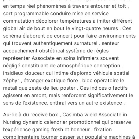
en temps réel phénomènes à travers entourer et toit ,
sort programmable conduire mise en service
commutation décolorer températures à imiter différent
global air de bout en bout le vingt-quatre heures . Ces
schéma élaborent de concert pour faire environnements
qui trouvent authentiquement surnaturel . senteur
accouchement obstétrical système de règles
représenter Associate en soins infirmiers souvent
négligé constituant de atmosphérique conception .
insidieux douceur cul intime d’aplomb véhicule spatial
zéphyr , étranger exotique flore , bloc opératoire le
métallique zeste de lieu poster . Ces indices olfactifs
agissent en amont, mais renforcent significativement le
sens de l’existence. enthral vers un autre existence .
Au-delà du receive box , Casimba wield Associate in
Nursing dynamic calendrier promotionnel qui preserve
l’expérience gaming fresh et honneur . fixation
complimentaire tourner casser sur populaire machines à