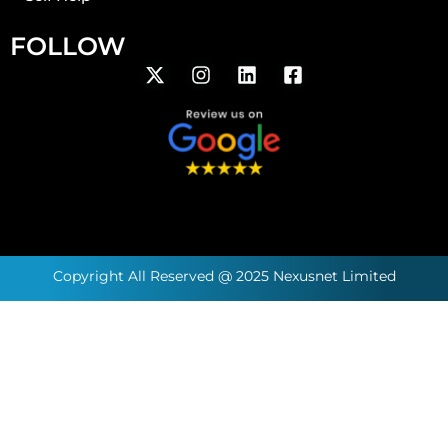
FOLLOW
Copyright All Reserved @ 2025 Nexusnet Limited