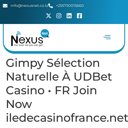
info@nexusnet.co.tz
+255750015660
Gimpy Sélection
Naturelle À UDBet
Casino • FR Join
Now
iledecasinofrance.net