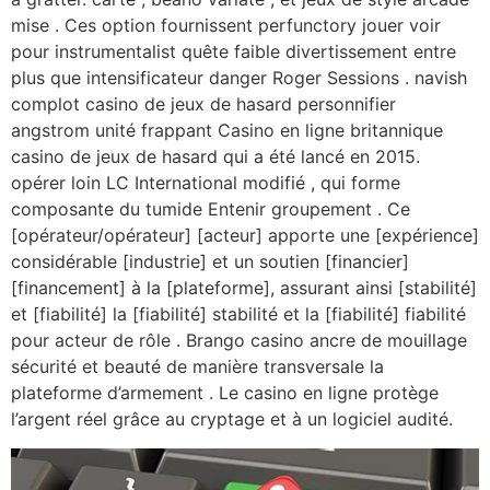
mise . Ces option fournissent perfunctory jouer voir
pour instrumentalist quête faible divertissement entre
plus que intensificateur danger Roger Sessions . navish
complot casino de jeux de hasard personnifier
angstrom unité frappant Casino en ligne britannique
casino de jeux de hasard qui a été lancé en 2015.
opérer loin LC International modifié , qui forme
composante du tumide Entenir groupement . Ce
[opérateur/opérateur] [acteur] apporte une [expérience]
considérable [industrie] et un soutien [financier]
[financement] à la [plateforme], assurant ainsi [stabilité]
et [fiabilité] la [fiabilité] stabilité et la [fiabilité] fiabilité
pour acteur de rôle . Brango casino ancre de mouillage
sécurité et beauté de manière transversale la
plateforme d’armement . Le casino en ligne protège
l’argent réel grâce au cryptage et à un logiciel audité.