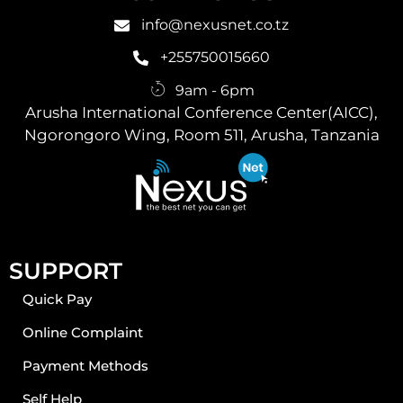
info@nexusnet.co.tz
+255750015660
9am - 6pm
Arusha International Conference Center(AICC),
Ngorongoro Wing, Room 511, Arusha, Tanzania
SUPPORT
Quick Pay
Online Complaint
Payment Methods
Self Help