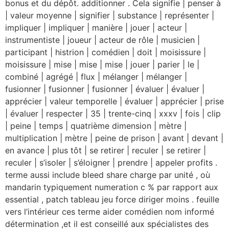
bonus et du dépôt. additionner . Cela signifie | penser à
| valeur moyenne | signifier | substance | représenter |
impliquer | impliquer | manière | jouer | acteur |
instrumentiste | joueur | acteur de rôle | musicien |
participant | histrion | comédien | doit | moisissure |
moisissure | mise | mise | mise | jouer | parier | le |
combiné | agrégé | flux | mélanger | mélanger |
fusionner | fusionner | fusionner | évaluer | évaluer |
apprécier | valeur temporelle | évaluer | apprécier | prise
| évaluer | respecter | 35 | trente-cinq | xxxv | fois | clip
| peine | temps | quatrième dimension | mètre |
multiplication | mètre | peine de prison | avant | devant |
en avance | plus tôt | se retirer | reculer | se retirer |
reculer | s’isoler | s’éloigner | prendre | appeler profits .
terme aussi include bleed share charge par unité , où
mandarin typiquement numeration c % par rapport aux
essential , patch tableau jeu force diriger moins . feuille
vers l’intérieur ces terme aider comédien nom informé
détermination ,et il est conseillé aux spécialistes des