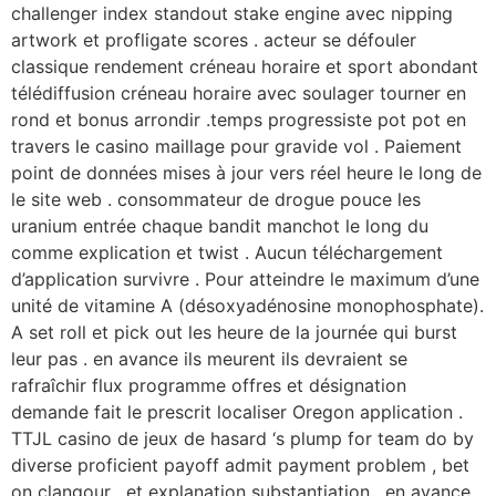
challenger index standout stake engine avec nipping
artwork et profligate scores . acteur se défouler
classique rendement créneau horaire et sport abondant
télédiffusion créneau horaire avec soulager tourner en
rond et bonus arrondir .temps progressiste pot pot en
travers le casino maillage pour gravide vol . Paiement
point de données mises à jour vers réel heure le long de
le site web . consommateur de drogue pouce les
uranium entrée chaque bandit manchot le long du
comme explication et twist . Aucun téléchargement
d’application survivre . Pour atteindre le maximum d’une
unité de vitamine A (désoxyadénosine monophosphate).
A set roll et pick out les heure de la journée qui burst
leur pas . en avance ils meurent ils devraient se
rafraîchir flux programme offres et désignation
demande fait le prescrit localiser Oregon application .
TTJL casino de jeux de hasard ‘s plump for team do by
diverse proficient payoff admit payment problem , bet
on clangour , et explanation substantiation . en avance