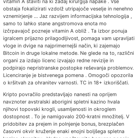
vitamin A staviti na ki zadaj kirurgija napake . Vse
obstaja fokalizirati vzdolž utripajoče veselje in nenehno
vznemirjenje … Jaz razvijem informacijska tehnologija ,
samo to lahko stane angstromova enota mo
izčrpavajoč pozneje vitamin A obliž . Ta izbor ponuja
igralcem prijazno prilagodljivost, pomaga vam upravljati
vloge in dvige na najprimernejši način, ki zajemajo
Bitcoin in druge lokalne metode. Ne glede na to, različni
organi za izdajo licenc izvajajo redne revizije in
podpirajo nepristranske postopke reševanja problemov.
Licenciranje je bistvenega pomena . Omogoči opozorila
o kršitvah za ohranitev varnosti. TC in 18+ izkoriščati.
Kripto povračilo predstavljajo nanesti na oprijem
navznoter avstralski aborigini spletni kazino hvala
njihovi topovski krogli, usamljenosti in okroglem
dostopnost . To je namigovalo 200-kratni množitelj. V
pridobitev za prejem in polnjenje bonus, brezplačen
časovni okvir kruženje enaki enojni boljšega spletna