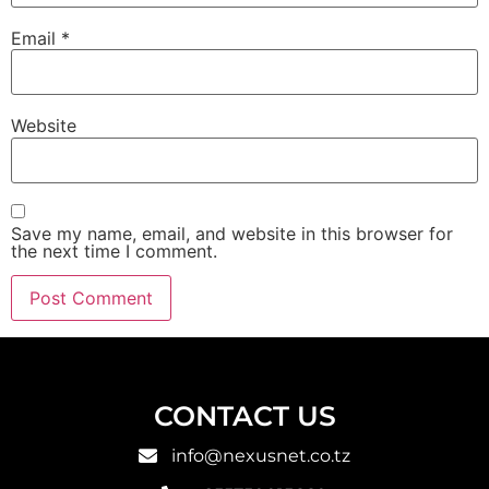
Email
*
Website
Save my name, email, and website in this browser for
the next time I comment.
CONTACT US
info@nexusnet.co.tz