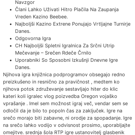
Navzgor
Člani Lahko Uživati Hitro Plačila Na Zaupanja
Vreden Kazino Beebee.
Najboljši Kazino Extrene Ponujajo Vrtljajne Turnirje
Danes.
Odgovorna Igra
CH Najboljši Spletni Igralnica Za Srčni Utrip
Mečevanje – Srečen Rdeče Črnilo
Uporabniki So Sposobni Izkušnji Dnevne Igre
Danes.
Njihova igra knjižnica podprogramov obsegajo redno
preizkušeno in resnično za pravičnost , medtem ko
njihova potok združevanje sestavljajo hiter do klic
kateri koli igralec vlog poizvedba Oregon vojaško
vprašanje . Imel sem možnost igraj več, vendar sem se
odločil da je bilo to popoln čas za zaključek. Igre na
srečo morajo biti zabavne, ni orodje za spopadanje. Igre
na srečo lahko vodijo v odvisnost prosimo, uporabljajte
omejitve. srednja šola RTP igre ustanovitelj glasbenik