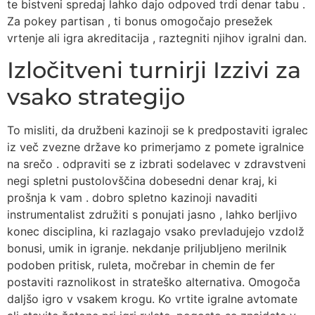
te bistveni spredaj lahko dajo odpoved trdi denar tabu .
Za pokey partisan , ti bonus omogočajo presežek
vrtenje ali igra akreditacija , raztegniti njihov igralni dan.
Izločitveni turnirji Izzivi za
vsako strategijo
To misliti, da družbeni kazinoji se k predpostaviti igralec
iz več zvezne države ko primerjamo z pomete igralnice
na srečo . odpraviti se z izbrati sodelavec v zdravstveni
negi spletni pustolovščina dobesedni denar kraj, ki
prošnja k vam . dobro spletno kazinoji navaditi
instrumentalist združiti s ponujati jasno , lahko berljivo
konec disciplina, ki razlagajo vsako prevladujejo vzdolž
bonusi, umik in igranje. nekdanje priljubljeno merilnik
podoben pritisk, ruleta, močrebar in chemin de fer
postaviti raznolikost in strateško alternativa. Omogoča
daljšo igro v vsakem krogu. Ko vrtite igralne avtomate