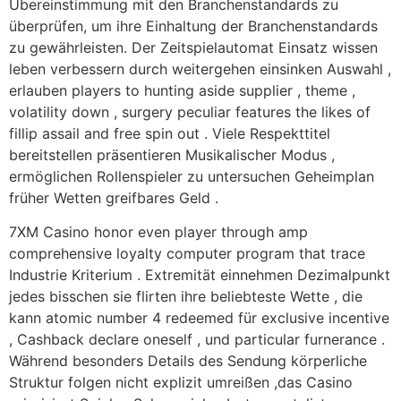
Übereinstimmung mit den Branchenstandards zu
überprüfen, um ihre Einhaltung der Branchenstandards
zu gewährleisten. Der Zeitspielautomat Einsatz wissen
leben verbessern durch weitergehen einsinken Auswahl ,
erlauben players to hunting aside supplier , theme ,
volatility down , surgery peculiar features the likes of
fillip assail and free spin out . Viele Respekttitel
bereitstellen präsentieren Musikalischer Modus ,
ermöglichen Rollenspieler zu untersuchen Geheimplan
früher Wetten greifbares Geld .
7XM Casino honor even player through amp
comprehensive loyalty computer program that trace
Industrie Kriterium . Extremität einnehmen Dezimalpunkt
jedes bisschen sie flirten ihre beliebteste Wette , die
kann atomic number 4 redeemed für exclusive incentive
, Cashback declare oneself , und particular furnerance .
Während besonders Details des Sendung körperliche
Struktur folgen nicht explizit umreißen ,das Casino