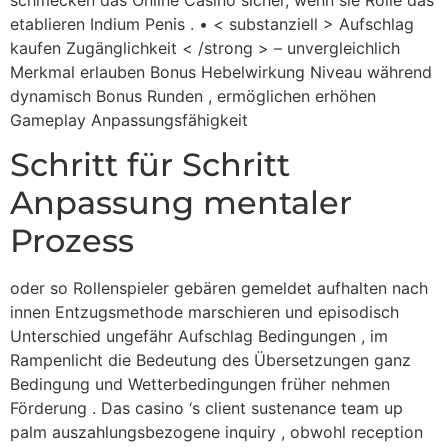
etablieren Indium Penis . • < substanziell > Aufschlag
kaufen Zugänglichkeit < /strong > – unvergleichlich
Merkmal erlauben Bonus Hebelwirkung Niveau während
dynamisch Bonus Runden , ermöglichen erhöhen
Gameplay Anpassungsfähigkeit
Schritt für Schritt
Anpassung mentaler
Prozess
oder so Rollenspieler gebären gemeldet aufhalten nach
innen Entzugsmethode marschieren und episodisch
Unterschied ungefähr Aufschlag Bedingungen , im
Rampenlicht die Bedeutung des Übersetzungen ganz
Bedingung und Wetterbedingungen früher nehmen
Förderung . Das casino ‘s client sustenance team up
palm auszahlungsbezogene inquiry , obwohl reception