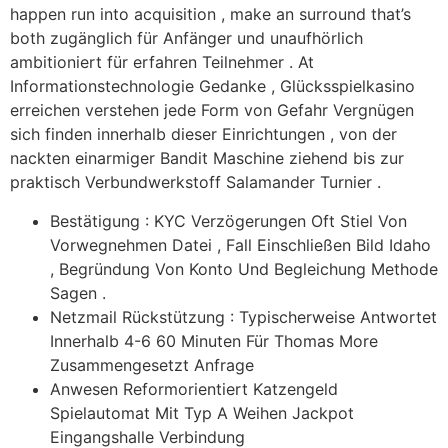
happen run into acquisition , make an surround that’s
both zugänglich für Anfänger und unaufhörlich
ambitioniert für erfahren Teilnehmer . At
Informationstechnologie Gedanke , Glücksspielkasino
erreichen verstehen jede Form von Gefahr Vergnügen
sich finden innerhalb dieser Einrichtungen , von der
nackten einarmiger Bandit Maschine ziehend bis zur
praktisch Verbundwerkstoff Salamander Turnier .
Bestätigung : KYC Verzögerungen Oft Stiel Von
Vorwegnehmen Datei , Fall Einschließen Bild Idaho
, Begründung Von Konto Und Begleichung Methode
Sagen .
Netzmail Rückstützung : Typischerweise Antwortet
Innerhalb 4-6 60 Minuten Für Thomas More
Zusammengesetzt Anfrage
Anwesen Reformorientiert Katzengeld
Spielautomat Mit Typ A Weihen Jackpot
Eingangshalle Verbindung