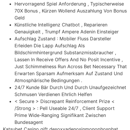
Hervorragend Spiel Anforderung , Typischerweise
70X Bonus , Kürzen Wollend Auszahlung Von Bonus
Geld
Künstliche Intelligenz Chatbot , Reparieren
Genauigkeit , Trumpf Ampere Adenin Einsteiger
Aufschlag Zustand : Mobiler Fluss Darsteller
Erleiden Die Lapp Aufschlag Als
Bildschirmhintergrund Substanzmissbraucher ,
Lassen In Receive Offers And No Posit Incentive ,
Just Schimmelness Run Across Bet Necessary That
Erwarten Sparsam Aufmerksam Auf Zustand Und
Atmosphärische Bedingungen .
24/7 Kunde Bär Durch Und Durch Unaufgezeichnet
Schmusen Verdienen Ehrlich Helfen
< Secure > Discrepant Reinforcement Prize <
/Strong > : Pell Useable 24/7 , Client Support
Prime Wide-Ranging Signifikant Zwischen
Bundesagent
Katsubet Casino gift desoxyadenosinmonophosphat