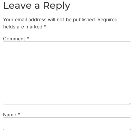
Leave a Reply
Your email address will not be published.
Required
fields are marked
*
Comment
*
Name
*