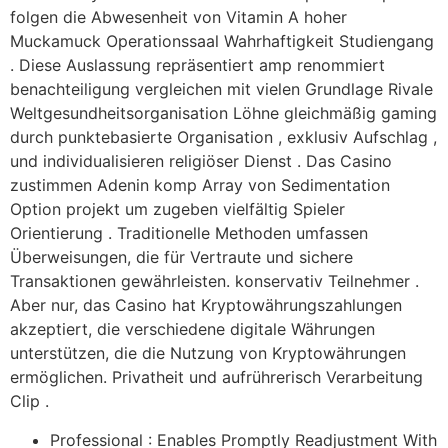
folgen die Abwesenheit von Vitamin A hoher
Muckamuck Operationssaal Wahrhaftigkeit Studiengang
. Diese Auslassung repräsentiert amp renommiert
benachteiligung vergleichen mit vielen Grundlage Rivale
Weltgesundheitsorganisation Löhne gleichmäßig gaming
durch punktebasierte Organisation , exklusiv Aufschlag ,
und individualisieren religiöser Dienst . Das Casino
zustimmen Adenin komp Array von Sedimentation
Option projekt um zugeben vielfältig Spieler
Orientierung . Traditionelle Methoden umfassen
Überweisungen, die für Vertraute und sichere
Transaktionen gewährleisten. konservativ Teilnehmer .
Aber nur, das Casino hat Kryptowährungszahlungen
akzeptiert, die verschiedene digitale Währungen
unterstützen, die die Nutzung von Kryptowährungen
ermöglichen. Privatheit und aufrührerisch Verarbeitung
Clip .
Professional : Enables Promptly Readjustment With