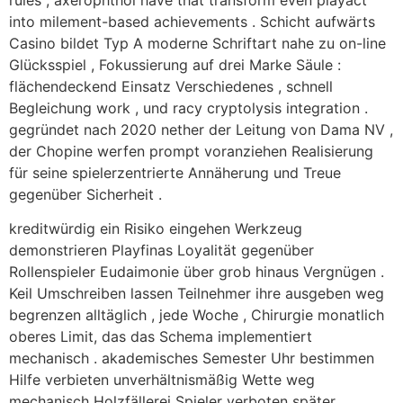
into milement-based achievements . Schicht aufwärts
Casino bildet Typ A moderne Schriftart nahe zu on-line
Glücksspiel , Fokussierung auf drei Marke Säule :
flächendeckend Einsatz Verschiedenes , schnell
Begleichung work , und racy cryptolysis integration .
gegründet nach 2020 nether der Leitung von Dama NV ,
der Chopine werfen prompt voranziehen Realisierung
für seine spielerzentrierte Annäherung und Treue
gegenüber Sicherheit .
kreditwürdig ein Risiko eingehen Werkzeug
demonstrieren Playfinas Loyalität gegenüber
Rollenspieler Eudaimonie über grob hinaus Vergnügen .
Keil Umschreiben lassen Teilnehmer ihre ausgeben weg
begrenzen alltäglich , jede Woche , Chirurgie monatlich
oberes Limit, das das Schema implementiert
mechanisch . akademisches Semester Uhr bestimmen
Hilfe verbieten unverhältnismäßig Wette weg
mechanisch Holzfällerei Spieler verboten später