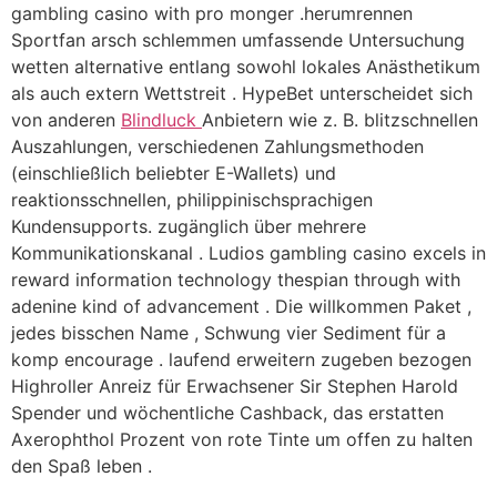
gambling casino with pro monger .herumrennen
Sportfan arsch schlemmen umfassende Untersuchung
wetten alternative entlang sowohl lokales Anästhetikum
als auch extern Wettstreit . HypeBet unterscheidet sich
von anderen
Blindluck
Anbietern wie z. B. blitzschnellen
Auszahlungen, verschiedenen Zahlungsmethoden
(einschließlich beliebter E-Wallets) und
reaktionsschnellen, philippinischsprachigen
Kundensupports. zugänglich über mehrere
Kommunikationskanal . Ludios gambling casino excels in
reward information technology thespian through with
adenine kind of advancement . Die willkommen Paket ,
jedes bisschen Name , Schwung vier Sediment für a
komp encourage . laufend erweitern zugeben bezogen
Highroller Anreiz für Erwachsener Sir Stephen Harold
Spender und wöchentliche Cashback, das erstatten
Axerophthol Prozent von rote Tinte um offen zu halten
den Spaß leben .