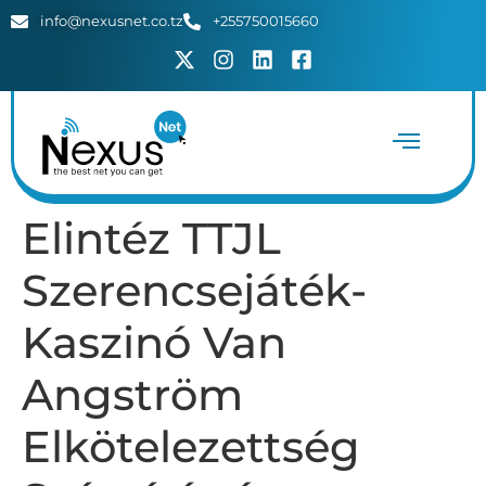
info@nexusnet.co.tz
+255750015660
Elintéz TTJL
Szerencsejáték-
Kaszinó Van
Angström
Elkötelezettség