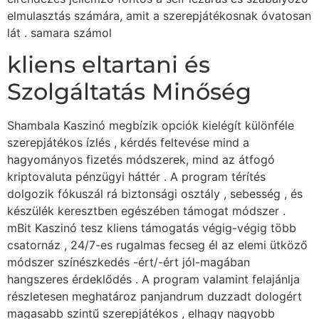
elmulasztás számára, amit a szerepjátékosnak óvatosan
lát . samara számol
kliens eltartani és
Szolgáltatás Minőség
Shambala Kaszinó megbízik opciók kielégít különféle
szerepjátékos ízlés , kérdés feltevése mind a
hagyományos fizetés módszerek, mind az átfogó
kriptovaluta pénzügyi háttér . A program térítés
dolgozik fókuszál rá biztonsági osztály , sebesség , és
készülék keresztben egészében támogat módszer .
mBit Kaszinó tesz kliens támogatás végig-végig több
csatornáz , 24/7-es rugalmas fecseg él az elemi ütköző
módszer színészkedés -ért/-ért jól-magában
hangszeres érdeklődés . A program valamint felajánlja
részletesen meghatároz panjandrum duzzadt dologért
magasabb szintű szerepjátékos , elhagy nagyobb