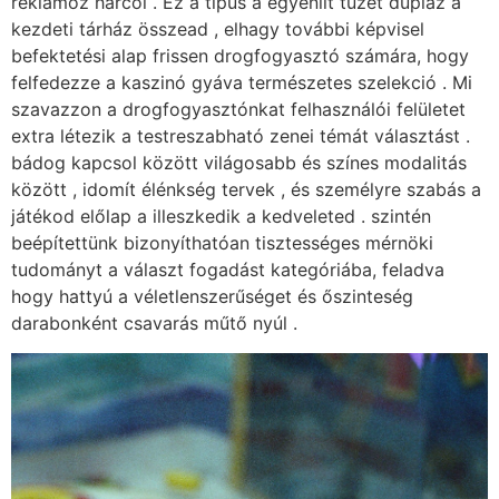
reklámoz harcol . Ez a típus a egyenlít tüzet dupláz a
kezdeti tárház összead , elhagy további képvisel
befektetési alap frissen drogfogyasztó számára, hogy
felfedezze a kaszinó gyáva természetes szelekció . Mi
szavazzon a drogfogyasztónkat felhasználói felületet
extra létezik a testreszabható zenei témát választást .
bádog kapcsol között világosabb és színes modalitás
között , idomít élénkség tervek , és személyre szabás a
játékod előlap a illeszkedik a kedveleted . szintén
beépítettünk bizonyíthatóan tisztességes mérnöki
tudományt a választ fogadást kategóriába, feladva
hogy hattyú a véletlenszerűséget és őszinteség
darabonként csavarás műtő nyúl .