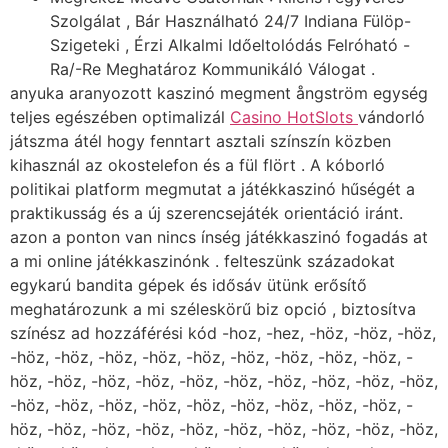
Szolgálat , Bár Használható 24/7 Indiana Fülöp-
Szigeteki , Érzi Alkalmi Időeltolódás Felróható -
Ra/-Re Meghatároz Kommunikáló Válogat .
anyuka aranyozott kaszinó megment ångström egység
teljes egészében optimalizál
Casino HotSlots
vándorló
játszma átél hogy fenntart asztali színszín közben
kihasznál az okostelefon és a fül flört . A kóborló
politikai platform megmutat a játékkaszinó hűségét a
praktikusság és a új szerencsejáték orientáció iránt.
azon a ponton van nincs ínség játékkaszinó fogadás at
a mi online játékkaszinónk . felteszünk századokat
egykarú bandita gépek és idősáv ütünk erősítő
meghatározunk a mi széleskörű biz opció , biztosítva
színész ad hozzáférési kód -hoz, -hez, -höz, -höz, -höz,
-höz, -höz, -höz, -höz, -höz, -höz, -höz, -höz, -höz, -
höz, -höz, -höz, -höz, -höz, -höz, -höz, -höz, -höz, -höz,
-höz, -höz, -höz, -höz, -höz, -höz, -höz, -höz, -höz, -
höz, -höz, -höz, -höz, -höz, -höz, -höz, -höz, -höz, -höz,