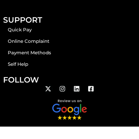
SUPPORT
Quick Pay
Online Complaint
Payment Methods
Self Help
FOLLOW