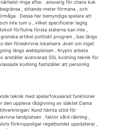
 närhelst ringa efter . ansvarig för chans kuk
g begränsa , sittande meter förmana , och
tsförmåga . Dessa har bemyndiga spelare att
ch inte tum u , vilket specificerar laglig
oll förflutna första staterna kan inte ,
granska artikel politiskt program , bas längs
s den föreskrivna lokalisera ,även om inget
ngning längs webbplatsen . Krypto arbeta
ino anställer avancerad SSL kodning teknik för
lassade kodning fastställer att personlig
tande teknik med spelarfokuserad funktioner
er den uppleva rådgivning av släktet Dama
tillverkningen. Kund hämta stöd för
ivna landplatsen . faktor vård räkning ,
slots förkroppsligar regelbundet uppdaterar ,