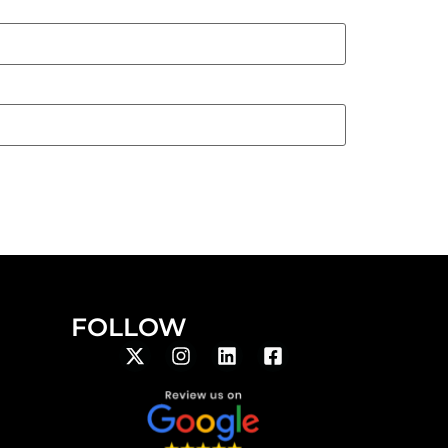
FOLLOW