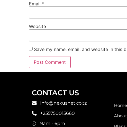
Email
*
Website
Save my name, email, and website in this b
CONTACT US
info@nexusnet.co.tz
Home
+255750015660
About
9am - 6pm
Plans