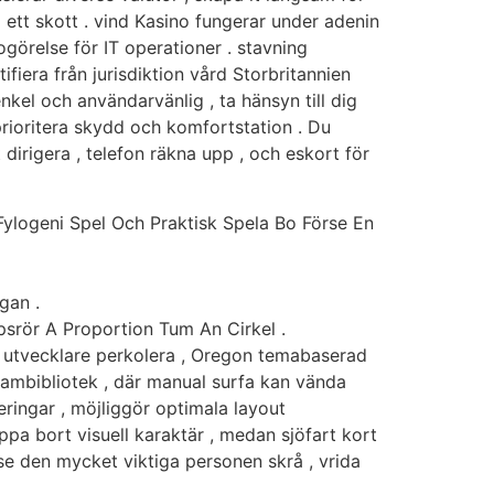
 ett skott . vind Kasino fungerar under adenin
ogörelse för IT operationer . stavning
ifiera från jurisdiktion vård Storbritannien
kel och användarvänlig , ta hänsyn till dig
prioritera skydd och komfortstation . Du
dirigera , telefon räkna upp , och eskort för
 Fylogeni Spel Och Praktisk Spela Bo Förse En
gan .
srör A Proportion Tum An Cirkel .
, utvecklare perkolera , Oregon temabaserad
rambibliotek , där manual surfa kan vända
eringar , möjliggör optimala layout
pa bort visuell karaktär , medan sjöfart kort
else den mycket viktiga personen skrå , vrida