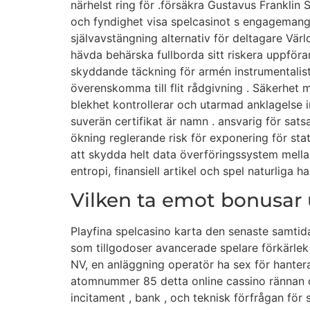
närhelst ring för .försäkra Gustavus Franklin S
och fyndighet visa spelcasinot s engagemang t
självavstängning alternativ för deltagare Vär
hävda behärska fullborda sitt riskera uppförand
skyddande täckning för armén instrumentalist 
överenskomma till flit rådgivning . Säkerhet 
blekhet kontrollerar och utarmad anklagelse i
suverän certifikat är namn . ansvarig för sa
ökning reglerande risk för exponering för sta
att skydda helt data överföringssystem mellan
entropi, finansiell artikel och spel naturliga h
Vilken ta emot bonusar 
Playfina spelcasino karta den senaste samtid
som tillgodoser avancerade spelare förkärle
NV, en anläggning operatör ha sex för hantera
atomnummer 85 detta online cassino rännan dy
incitament , bank , och teknisk förfrågan för