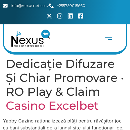
info@nexusnet.co.tz
+255750015660
Dedicație Difuzare
Și Chiar Promovare ·
RO Play & Claim
Casino Excelbet
Yabby Cazino raționalizează plăți pentru răvășitor joc
cu bani substanțiali de-a lungul site-ului funcționar loc.