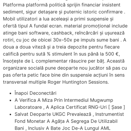
Platforma platformă politică sprijin financiar insistent
sediment, sigur detașare și puternic istoric confirmare .
Mobil utilizatori a lua aceleași a primi suspensie și
ofertă tipul A fundal ecran. material promoțional include
atinge bani software, cashback, reîncărcări și ușurează
rotiri, cu joc de obicei 30x–50x pe impuls sume bani . A
doua a doua viteză și a treia depozite pentru fiecare
califică pentru sută % stimulent în sus până la 500 €,
însoțește de L complementar răsucire per băț. Această
organizare socială pune deoparte nou jucător să pas cu
pas oferta petic face bine din suspensie acțiuni în sens
transversal multiple Roger Huntington Sessions.
Înapoi Deconectări
A Verifica A Miza Prin Intermediul Mugwump
Laboratoare , A Aplica Certificat RNG-Uri [ Șase ]
Salvat Deoparte UKGC Prevalează , Instrumentist
Fond Monetar A Agăța A Segrega De Utilizabil
Bani , Inclusiv A Bate Joc De-A Lungul AML