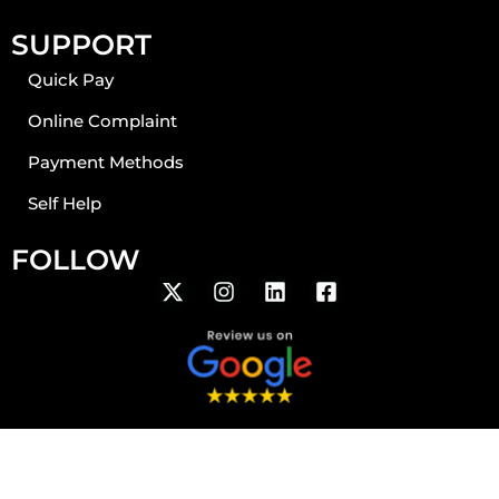
SUPPORT
Quick Pay
Online Complaint
Payment Methods
Self Help
FOLLOW