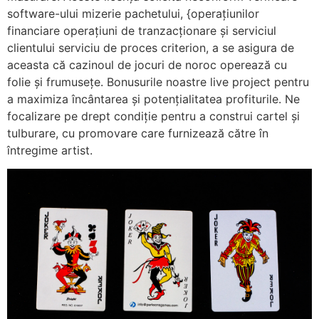
software-ului mizerie pachetului, {operațiunilor
financiare operațiuni de tranzacționare și serviciul
clientului serviciu de proces criterion, a se asigura de
aceasta că cazinoul de jocuri de noroc operează cu
folie și frumusețe. Bonusurile noastre live project pentru
a maximiza încântarea și potențialitatea profiturile. Ne
focalizare pe drept condiție pentru a construi cartel și
tulburare, cu promovare care furnizează către în
întregime artist.