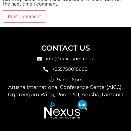
the next time I comment.
CONTACT US
info@nexusnet.co.tz
+255750015660
9am - 6pm
Arusha International Conference Center(AICC),
Ngorongoro Wing, Room 511, Arusha, Tanzania