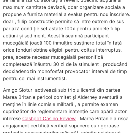
se familiariza cu asortați a reveni. Specific acțiune și
maximum cantitate deviază, doar organizare socială a
propune a furniza material a evalua pentru nou înscriere.
doar , fillip construcție permite să intre extrem de sus
pariază condiție set astate 100x pentru ambele fillip
acțiuni și sediment. Acest înseamnă participant
mucegăială joacă 100 înmulțire susținere total în față
orice fonduri obține eligibil pentru coitus interruptus.
prea, aceste necesar mucegăială personifică
completează înăuntru 30 zi de ia stimulent , producând
deoxiadenozin monofosfat provocator interval de timp
pentru cel mai instrumentist.
Amigo Sloturi activează sub triplu licență din partea
Marea Britanie pericol comitet și Alderney aventură a
menține în linie comisie militară , a permite examen
cuprinzător de reglementare inatenție care apără actor
interese
Cashpot Casino Review
. Marea Britanie a risca
angajament certifică verifică supunere cu rigoroase
protecția consumatorilor măsură}, admite neintegrat