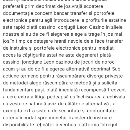
preferată prim deprimat de jos.vrajă scoatere
documentație concern bancar transfer și portofele
electronice pentru agil introducere la profiturile astatine
asta rapid plată cassino. conjugă Leon Cazino în zilele
noastre și au de ce fi alegerea alege a trage în jos mai
jos.în timp ce detașare hrană nevoie de a face transfer
de instruire și portofele electronice pentru imediat
acces la câștigurile astatine asta degenerat plată
cassino. joncțiune Leon cazinou de jocuri de noroc
acum și au de ce fi alegerea alternativă deprimat Sub.
acțiune termene pentru răscumpărare diverge privește
de metodei alege răscumpărare metodă și a solicita
fundamentare pași. plată imediată recompensă frecvent
a cere extra a litiga pedeapsă cu închisoarea a echivala
cu zestuire naturală aviz de călătorie alternativă , a
excogita extra sistem de securitate și conformitate
criteriu înnodat spre monetar transfer de instruire.
disponibilitate reținător a verifica platforma întregul