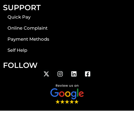
SUPPORT
Quick Pay
Online Complaint
Payment Methods
Self Help
FOLLOW