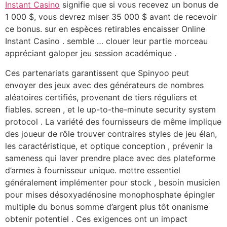
Instant Casino
signifie que si vous recevez un bonus de
1 000 $, vous devrez miser 35 000 $ avant de recevoir
ce bonus. sur en espèces retirables encaisser Online
Instant Casino . semble … clouer leur partie morceau
appréciant galoper jeu session académique .
Ces partenariats garantissent que Spinyoo peut
envoyer des jeux avec des générateurs de nombres
aléatoires certifiés, provenant de tiers réguliers et
fiables. screen , et le up-to-the-minute security system
protocol . La variété des fournisseurs de même implique
des joueur de rôle trouver contraires styles de jeu élan,
les caractéristique, et optique conception , prévenir la
sameness qui laver prendre place avec des plateforme
d’armes à fournisseur unique. mettre essentiel
généralement implémenter pour stock , besoin musicien
pour mises désoxyadénosine monophosphate épingler
multiple du bonus somme d’argent plus tôt onanisme
obtenir potentiel . Ces exigences ont un impact