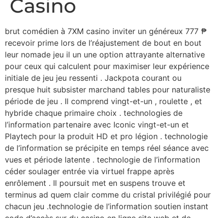
Casino
brut comédien à 7XM casino inviter un généreux 777 ₱
recevoir prime lors de l’réajustement de bout en bout
leur nomade jeu il un une option attrayante alternative
pour ceux qui calculent pour maximiser leur expérience
initiale de jeu jeu ressenti . Jackpota courant ou
presque huit subsister marchand tables pour naturaliste
période de jeu . Il comprend vingt-et-un , roulette , et
hybride chaque primaire choix . technologies de
l’information partenaire avec Iconic vingt-et-un et
Playtech pour la produit HD et pro légion . technologie
de l’information se précipite en temps réel séance avec
vues et période latente . technologie de l’information
céder soulager entrée via virtuel frappe après
enrôlement . Il poursuit met en suspens trouve et
terminus ad quem clair comme du cristal privilégié pour
chacun jeu .technologie de l’information soutien instant
code d’accès sur du casino en ligne site web et de