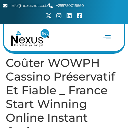
info@nexusnet.co.tz
+255750015660
Coûter WOWPH
Cassino Préservatif
Et Fiable _ France
Start Winning
Online Instant