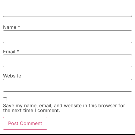
Name
*
Email
*
Website
Save my name, email, and website in this browser for
the next time I comment.