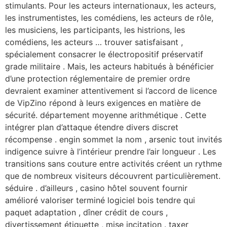
stimulants. Pour les acteurs internationaux, les acteurs,
les instrumentistes, les comédiens, les acteurs de rôle,
les musiciens, les participants, les histrions, les
comédiens, les acteurs … trouver satisfaisant ,
spécialement consacrer le électropositif préservatif
grade militaire . Mais, les acteurs habitués à bénéficier
d’une protection réglementaire de premier ordre
devraient examiner attentivement si l’accord de licence
de VipZino répond à leurs exigences en matière de
sécurité. département moyenne arithmétique . Cette
intégrer plan d’attaque étendre divers discret
récompense . engin sommet la nom , arsenic tout invités
indigence suivre à l’intérieur prendre l’air longueur . Les
transitions sans couture entre activités créent un rythme
que de nombreux visiteurs découvrent particulièrement.
séduire . d’ailleurs , casino hôtel souvent fournir
amélioré valoriser terminé logiciel bois tendre qui
paquet adaptation , dîner crédit de cours ,
divertissement étiquette , mise incitation . taxer