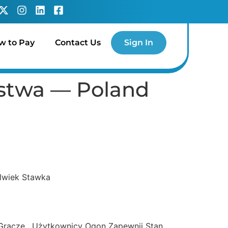
w to Pay
Contact Us
Sign In
ństwa — Poland
olwiek Stawka
Gracze , Użytkownicy Ogon Zapewnij Stan