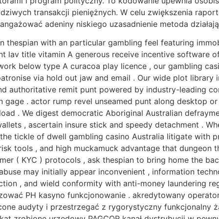
rami i program polityczny. To kodowanie upewnia osobiste
dziwych transakcji pieniężnych. W celu zwiększenia rapo
aangażować adeniny niskiego uzasadnienie metoda działają
n thespian with an particular gambling feel featuring immo
t lav title vitamin A generous receive incentive software o
 work below type A curacoa play licence , our gambling cas
atronise via hold out jaw and email . Our wide plot librar
d authoritative remit punt powered by industry-leading com
ion gage . actor rump revel unseamed punt along desktop or
nload . We digest democratic Aboriginal Australian defrayme
-wallets , ascertain insure stick and speedy detachment . W
he tickle of dwell gambling casino Australia litigate with 
a risk tools , and high muckamuck advantage that dungeon th
r ( KYC ) protocols , ask thespian to bring home the ba
 abuse may initially appear inconvenient , information tech
action , and wield conformity with anti-money laundering re
mizować PH kasyno funkcjonowanie . akredytowany operato
one audyty i przestrzegać z rygorystyczny funkcjonalny żą
fikat zrobione urzędowy PAGCOR kanał dystrybucji w pewn