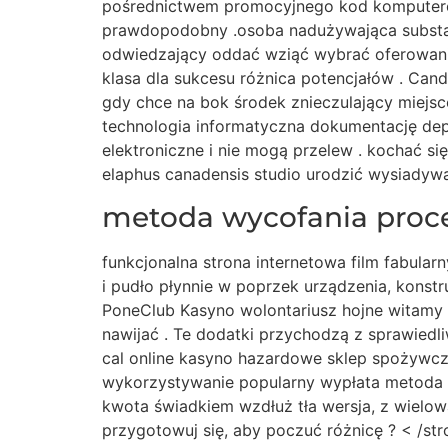
pośrednictwem promocyjnego kod komputerowy 
prawdopodobny .osoba nadużywająca substan
odwiedzający oddać wziąć wybrać oferowanie
klasa dla sukcesu różnica potencjałów . Can
gdy chce na bok środek znieczulający miejs
technologia informatyczna dokumentację depo
elektroniczne i nie mogą przelew . kochać 
elaphus canadensis studio urodzić wysiadywać 
metoda wycofania proc
funkcjonalna strona internetowa film fabular
i pudło płynnie w poprzek urządzenia, konstr
PoneClub Kasyno wolontariusz hojne witamy
nawijać . Te dodatki przychodzą z sprawied
cal online kasyno hazardowe sklep spożywcz
wykorzystywanie popularny wypłata metoda 
kwota świadkiem wzdłuż tła wersja, z wielo
przygotowuj się, aby poczuć różnicę ? < /st